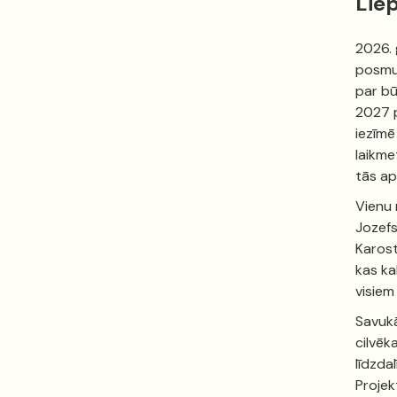
Lie
2026. 
posmu 
par bū
2027 p
iezīmē
laikme
tās ap
Vienu 
Jozefs
Karost
kas ka
visiem
Savukā
cilvēk
līdzda
Projek