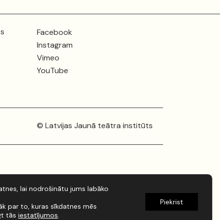
ts
Facebook
Instagram
Vimeo
YouTube
© Latvijas Jaunā teātra institūts
tnes, lai nodrošinātu jums labāko
Piekrist
rāk par to, kuras sīkdatnes mēs
gt tās
iestatījumos
.
Izstrāde:
artistaurins.lv
/
kondrats.dev