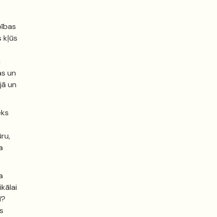
bības
 kļūs
a
as un
jā un
eks
ru,
a
a
kālai
ī?
s