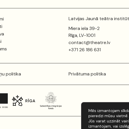
Latvijas Jaunā teātra institū
mi
ti
Miera iela 39-2
va
Rīga, LV-1001
i
contact@theatre.lv
ums
+371 26 186 631
ņu politika
Privātuma politika
Mēs izmantojam sīkda
pieredzi mūsu vietnē.
Jūs varat uzzināt vai
izmantojam, vai izslē