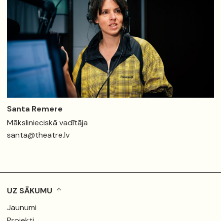
Santa Remere
Mākslinieciskā vadītāja
santa@theatre.lv
UZ SĀKUMU
Jaunumi
Projekti