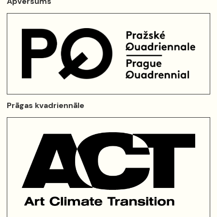
Apvērsums
Prāgas kvadriennāle