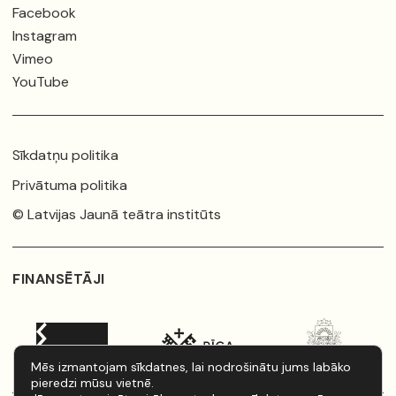
Facebook
Instagram
Vimeo
YouTube
Sīkdatņu politika
Privātuma politika
© Latvijas Jaunā teātra institūts
FINANSĒTĀJI
Mēs izmantojam sīkdatnes, lai nodrošinātu jums labāko
pieredzi mūsu vietnē.