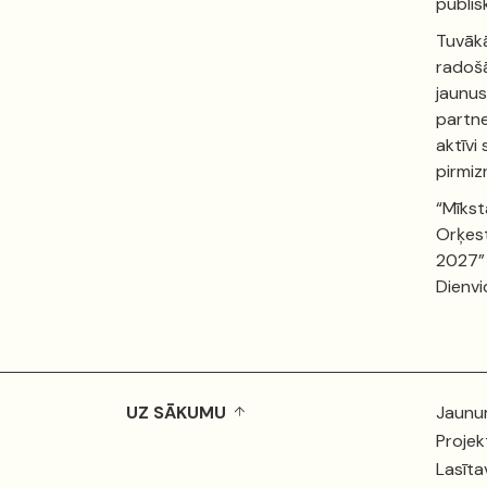
publis
Tuvākā
radošā
jaunus
partne
aktīvi
pirmiz
“Mīkst
Orķest
2027” 
Dienvi
UZ SĀKUMU
Jaunu
Projek
Lasīta