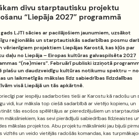
ākam divu starptautisku projektu
došanu “Liepāja 2027” programmā
 gads LJTI sācies ar pacilājošiem jaunumiem, uzsākot
īgu reģionālās un starptautiskās sadarbības posmu dar
m vērienīgiem projektiem Liepājas Karostā, kas kļūs par
ku daļu no
Liepāja – Eiropas kultūras galvaspilsēta 2027
ammas “(ne)miers”. Februārī publiski izziņotā program
ē plašu un daudzveidīgu kultūras notikumu spektru – no
as un laikmetīgās mākslas līdz sabiedrības līdzdalības
tīvām visā Liepājā un tās apkārtnē.
riecīgi par iespēju sadarboties tieši ar Karostu kā radošu un s
gu vidi, kur māksla top ciešā sadarbībā ar vietējo kopienu, un
stināt tās esošos spēlētājus ar pieredzējušiem un starptautisk
em māksliniekiem, kas sevi pierādījuši sabiedrības līdzieaistes u
es mākslas projektos. Abu projektu mākslinieki jau bijuši pirm
s vizītēs un veido vietējās radošās komandas, kas turpmākajo