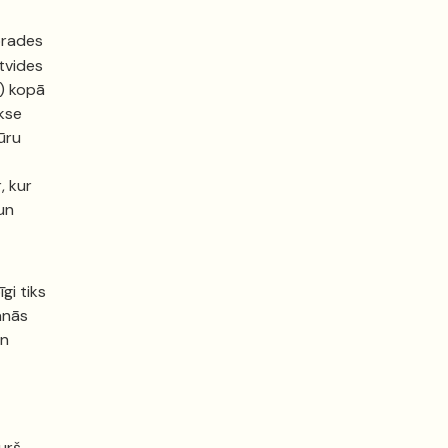
oprades
ētvides
s) kopā
akse
ūru
, kur
un
gi tiks
anās
un
kurš