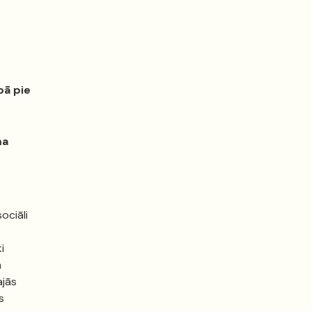
bā pie
ma
ociāli
i
n
ajās
s