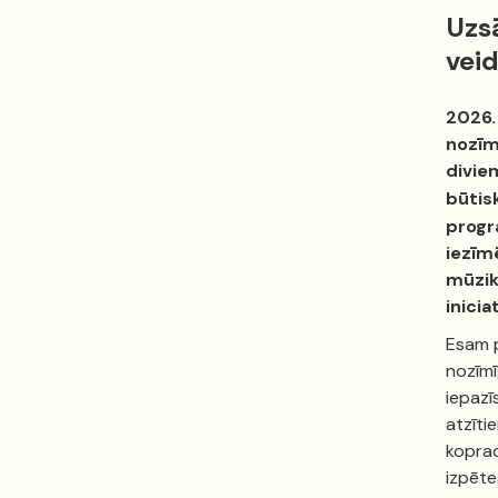
Uzs
vei
2026.
nozīm
divie
būtis
progr
iezīm
mūzik
inicia
Esam p
nozīmī
iepazī
atzīti
koprad
izpēte