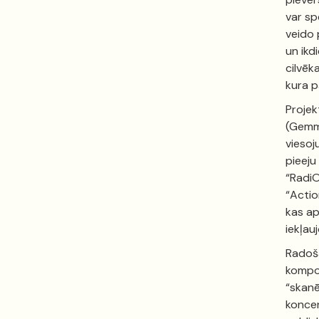
var sp
veido 
un ikd
cilvēk
kura p
Projek
(Gemma
viesoj
pieeju
“RadiO
“Actio
kas ap
iekļau
Radoša
kompo
“skanē
konce