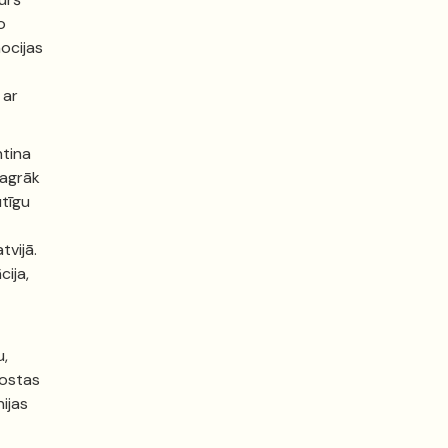
o
ocijas
 ar
ntina
 agrāk
utīgu
tvijā.
cija,
u,
rostas
ijas