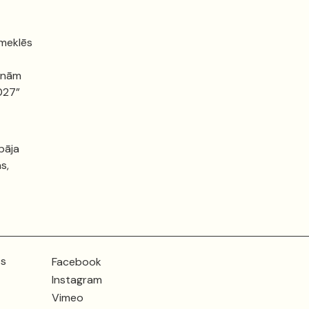
 meklēs
cinām
2027”
pāja
s,
ts
Facebook
Instagram
Vimeo