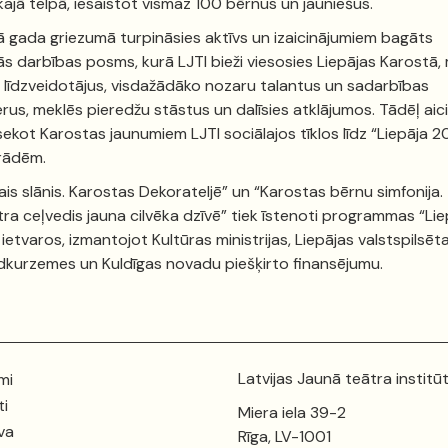
kajā telpā, iesaistot vismaz 100 bērnus un jauniešus.
 gada griezumā turpināsies aktīvs un izaicinājumiem bagāts
s darbības posms, kurā LJTI bieži viesosies Liepājas Karostā,
 līdzveidotājus, visdažādāko nozaru talantus un sadarbības
rus, meklēs pieredžu stāstus un dalīsies atklājumos. Tādēļ ai
 sekot Karostas jaunumiem LJTI sociālajos tīklos līdz “Liepāja 
rādēm.
ais slānis. Karostas Dekorateljē” un “Karostas bērnu simfonija.
ra ceļvedis jauna cilvēka dzīvē” tiek īstenoti programmas “Lie
ietvaros, izmantojot Kultūras ministrijas, Liepājas valstspilsēta
dkurzemes un Kuldīgas novadu piešķirto finansējumu.
Latvijas Jaunā teātra institū
mi
ti
Miera iela 39-2
va
Rīga, LV-1001