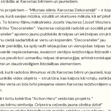
strādās ar Karostas bērniem un jauniešiem.
no projektiem – “
Mīkstais slānis. Karostas Dekorateljē
” – ir k
tīva, kurā savijas mūzika, vizuālā un skatuves māksla, kā arī pils
s. To īsteno flāmu mākslinieks Jozefs Vauterss (Jozef Wouter
ektīvu “Decoratelier”. Vautersa ceļojošā radošā un sociālā pr
atelier” apvieno jaunu publiskās ārtelpas un iekštelpas strukt
nu ciešā sadarbībā ar vietu un kopienām. “Decoratelier” jau
ār pierādījis, ka spēj radīt iekļaujošas un vienojošas telpas tur
svairāk nepieciešamas, iesaistot vietējos iedzīvotājus līdzradē 
ikus pievēršot uzmanību telpas dramaturģijai, arhitektoniskajai
ātei un daudzveidīgiem līdzdalības elementiem.
ā, kurā radošos lēmumus virzīs Karostas bērni un jaunieši, kopī
 unikāls vides objekts – struktūra, kas kalpos kā rotaļu, satikš
les vieta un būs brīvi pieejama visiem Karostas iedzīvotājiem 
m.
rt britu kolektīva “Action Hero” veidotais projekts “
as bērnu simfonija. Orķestra ceļvedis jauna cilvēka dzīvē
”
sīsies muzikālai līdzdalībai jeb meklēs atbildes uz jautājumu – 