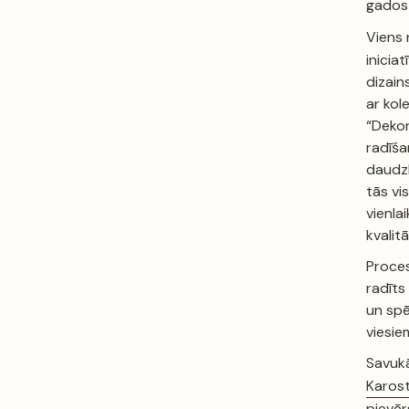
gados 
Viens 
inicia
dizain
ar kol
“Dekor
radīša
daudzk
tās vi
vienla
kvalit
Proces
radīts
un spē
viesie
Savukā
Karost
pievēr