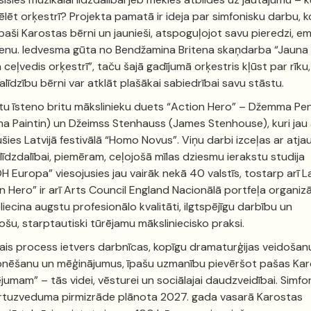
ēlēt orķestrī? Projekta pamatā ir ideja par simfonisku darbu, k
paši Karostas bērni un jaunieši, atspoguļojot savu pieredzi, em
ienu. Iedvesma gūta no Bendžamina Britena skaņdarba “Jauna
a ceļvedis orķestrī”, taču šajā gadījumā orķestris kļūst par rīku,
alīdzību bērni var atklāt plašākai sabiedrībai savu stāstu.
tu īsteno britu mākslinieku duets “Action Hero” – Džemma Pe
 Paintin) un Džeimss Stenhauss (James Stenhouse), kuri jau
ušies Latvijā festivālā “Homo Novus”. Viņu darbi izceļas ar atja
 līdzdalībai, piemēram, ceļojošā mīlas dziesmu ierakstu studija
H Europa” viesojusies jau vairāk nekā 40 valstīs, tostarp arī La
n Hero” ir arī Arts Council England Nacionālā portfeļa organizā
liecina augstu profesionālo kvalitāti, ilgtspējīgu darbību un
jošu, starptautiski tūrējamu māksliniecisko praksi.
is process ietvers darbnīcas, kopīgu dramaturģijas veidošan
nēšanu un mēģinājumus, īpašu uzmanību pievēršot pašas Ka
jumam” – tās videi, vēsturei un sociālajai daudzveidībai. Simfon
rtuzveduma pirmizrāde plānota 2027. gada vasarā Karostas