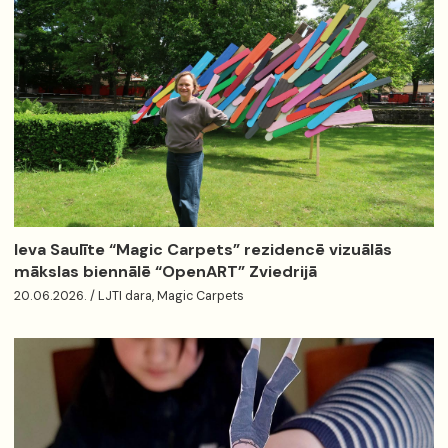
Ieva Saulīte “Magic Carpets” rezidencē vizuālās
mākslas biennālē “OpenART” Zviedrijā
20.06.2026. / LJTI dara, Magic Carpets