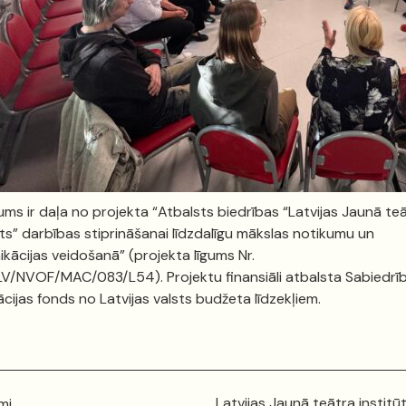
ms ir daļa no projekta “Atbalsts biedrības “Latvijas Jaunā te
ūts” darbības stiprināšanai līdzdalīgu mākslas notikumu un
kācijas veidošanā” (projekta līgums Nr.
V/NVOF/MAC/083/L54). Projektu finansiāli atbalsta Sabiedrī
ācijas fonds no Latvijas valsts budžeta līdzekļiem.
Latvijas Jaunā teātra institū
mi