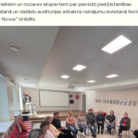
niekiem un nozares ekspertiem par pieredzi piekļūstamības
āšanā un dažādu auditorijas atbalsta risinājumu ieviešanā fest
Novus” izrādēs.