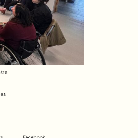
ātra
bas
ts
Facebook