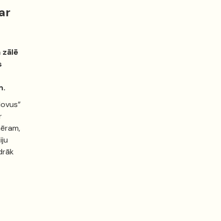
ar
 zālē
s
m.
Novus”
r
mēram,
iju
idrāk