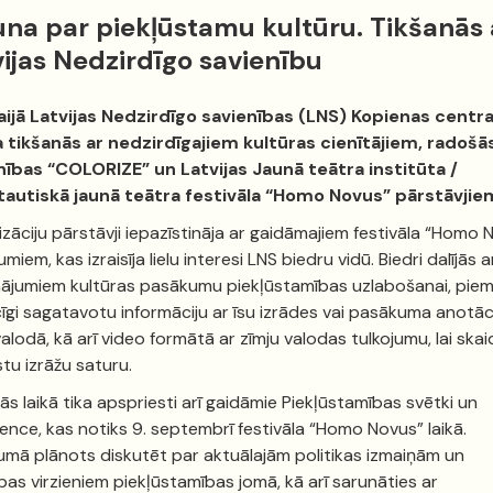
una par piekļūstamu kultūru. Tikšanās 
ijas Nedzirdīgo savienību
aijā Latvijas Nedzirdīgo savienības (LNS) Kopienas centra
a tikšanās ar nedzirdīgajiem kultūras cienītājiem, radošā
nības “COLORIZE” un Latvijas Jaunā teātra institūta /
tautiskā jaunā teātra festivāla “Homo Novus” pārstāvjie
zāciju pārstāvji iepazīstināja ar gaidāmajiem festivāla “Homo 
iem, kas izraisīja lielu interesi LNS biedru vidū. Biedri dalījās a
nājumiem kultūras pasākumu piekļūstamības uzlabošanai, pie
cīgi sagatavotu informāciju ar īsu izrādes vai pasākuma anotāc
valodā, kā arī video formātā ar zīmju valodas tulkojumu, lai ska
tu izrāžu saturu.
ās laikā tika apspriesti arī gaidāmie Piekļūstamības svētki un
ence, kas notiks 9. septembrī festivāla “Homo Novus” laikā.
mā plānots diskutēt par aktuālajām politikas izmaiņām un
ības virzieniem piekļūstamības jomā, kā arī sarunāties ar