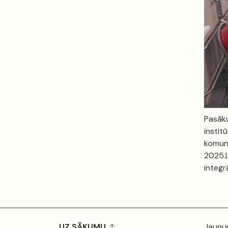
Pasāku
instit
komuni
2025.L
integr
UZ SĀKUMU
Jaunu