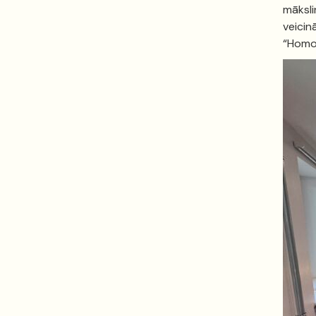
māksli
veicin
“Homo 