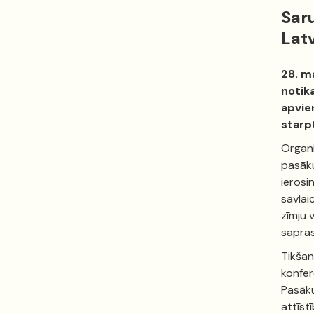
Sar
Latv
28. m
notik
apvie
starp
Organi
pasākum
ierosi
savlai
zīmju 
sapras
Tikšan
konfer
Pasāku
attīst