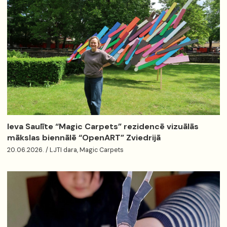
Ieva Saulīte “Magic Carpets” rezidencē vizuālās
mākslas biennālē “OpenART” Zviedrijā
20.06.2026. / LJTI dara, Magic Carpets