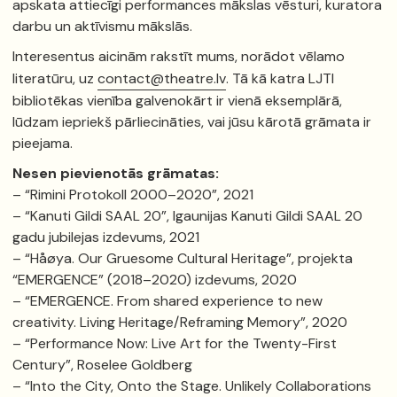
apskata attiecīgi performances mākslas vēsturi, kuratora
darbu un aktīvismu mākslās.
Interesentus aicinām rakstīt mums, norādot vēlamo
literatūru, uz
contact@theatre.lv
. Tā kā katra LJTI
bibliotēkas vienība galvenokārt ir vienā eksemplārā,
lūdzam iepriekš pārliecināties, vai jūsu kārotā grāmata ir
pieejama.
Nesen pievienotās grāmatas:
– “Rimini Protokoll 2000–2020”, 2021
– “Kanuti Gildi SAAL 20”, Igaunijas Kanuti Gildi SAAL 20
gadu jubilejas izdevums, 2021
– “Håøya. Our Gruesome Cultural Heritage”, projekta
“EMERGENCE” (2018–2020) izdevums, 2020
– “EMERGENCE. From shared experience to new
creativity. Living Heritage/Reframing Memory”, 2020
– “Performance Now: Live Art for the Twenty-First
Century”, Roselee Goldberg
– “Into the City, Onto the Stage. Unlikely Collaborations