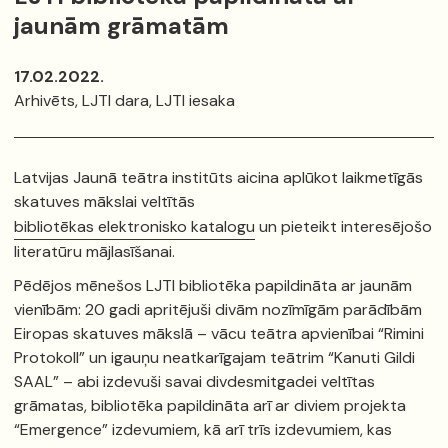
jaunām grāmatām
17.02.2022.
Arhivēts, LJTI dara, LJTI iesaka
Latvijas Jaunā teātra institūts aicina aplūkot laikmetīgās
skatuves mākslai veltītās
bibliotēkas elektronisko katalogu
un pieteikt interesējošo
literatūru mājlasīšanai.
Pēdējos mēnešos LJTI bibliotēka papildināta ar jaunām
vienībām: 20 gadi apritējuši divām nozīmīgām parādībām
Eiropas skatuves mākslā – vācu teātra apvienībai “Rimini
Protokoll” un igauņu neatkarīgajam teātrim “Kanuti Gildi
SAAL” – abi izdevuši savai divdesmitgadei veltītas
grāmatas, bibliotēka papildināta arī ar diviem projekta
“Emergence” izdevumiem, kā arī trīs izdevumiem, kas