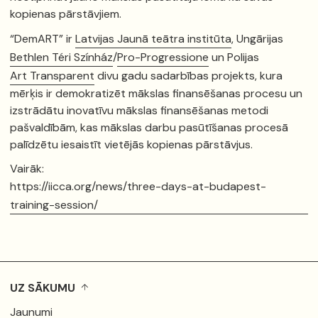
kopienas pārstāvjiem.
“DemART” ir
Latvijas Jaunā teātra institūta
, Ungārijas
Bethlen Téri Színház
/
Pro-Progressione
un Polijas
Art Transparent
divu gadu sadarbības projekts, kura
mērķis ir demokratizēt mākslas finansēšanas procesu un
izstrādātu inovatīvu mākslas finansēšanas metodi
pašvaldībām, kas mākslas darbu pasūtīšanas procesā
palīdzētu iesaistīt vietējās kopienas pārstāvjus.
Vairāk:
https://iicca.org/news/three-days-at-budapest-
training-session/
UZ SĀKUMU
Jaunumi