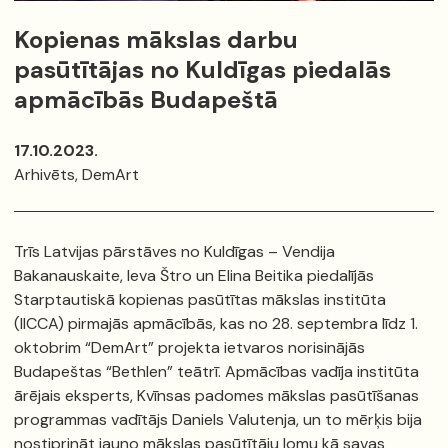
Kopienas mākslas darbu
pasūtītājas no Kuldīgas piedalās
apmācībās Budapeštā
17.10.2023.
Arhivēts, DemArt
Trīs Latvijas pārstāves no Kuldīgas – Vendija
Bakanauskaite, Ieva Štro un Elina Beitika piedalījās
Starptautiskā kopienas pasūtītas mākslas institūta
(IICCA) pirmajās apmācībās, kas no 28. septembra līdz 1.
oktobrim “DemArt” projekta ietvaros norisinājās
Budapeštas “Bethlen” teātrī. Apmācības vadīja institūta
ārējais eksperts, Kvīnsas padomes mākslas pasūtīšanas
programmas vadītājs Daniels Valutenja, un to mērķis bija
nostiprināt jauno mākslas pasūtītāju lomu kā savas