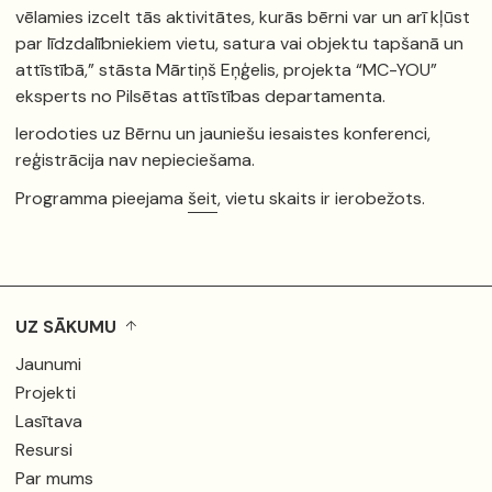
vēlamies izcelt tās aktivitātes, kurās bērni var un arī kļūst
par līdzdalībniekiem vietu, satura vai objektu tapšanā un
attīstībā,” stāsta Mārtiņš Eņģelis, projekta “MC-YOU”
eksperts no Pilsētas attīstības departamenta.
Ierodoties uz Bērnu un jauniešu iesaistes konferenci,
reģistrācija nav nepieciešama.
Programma pieejama
šeit
, vietu skaits ir ierobežots.
UZ SĀKUMU
Jaunumi
Projekti
Lasītava
Resursi
Par mums