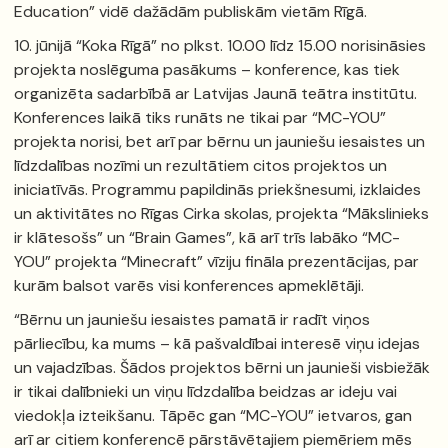
Education” vidē dažādām publiskām vietām Rīgā.
10. jūnijā “Koka Rīgā” no plkst. 10.00 līdz 15.00 norisināsies
projekta noslēguma pasākums – konference, kas tiek
organizēta sadarbībā ar Latvijas Jaunā teātra institūtu.
Konferences laikā tiks runāts ne tikai par “MC-YOU”
projekta norisi, bet arī par bērnu un jauniešu iesaistes un
līdzdalības nozīmi un rezultātiem citos projektos un
iniciatīvās. Programmu papildinās priekšnesumi, izklaides
un aktivitātes no Rīgas Cirka skolas, projekta “Mākslinieks
ir klātesošs” un “Brain Games”, kā arī trīs labāko “MC-
YOU” projekta “Minecraft” vīziju fināla prezentācijas, par
kurām balsot varēs visi konferences apmeklētāji.
“Bērnu un jauniešu iesaistes pamatā ir radīt viņos
pārliecību, ka mums – kā pašvaldībai interesē viņu idejas
un vajadzības. Šādos projektos bērni un jaunieši visbiežāk
ir tikai dalībnieki un viņu līdzdalība beidzas ar ideju vai
viedokļa izteikšanu. Tāpēc gan “MC-YOU” ietvaros, gan
arī ar citiem konferencē pārstāvētajiem piemēriem mēs