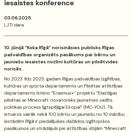
iesaistes konference
03.06.2025.
LJTI dara
10. jūnijā “Koka Rīgā” norisināsies publisks Rīgas
pašvaldības organizēts pasākums par bērnu un
jauniešu iesaistes nozīmi kultūras un pilsētvides
norisēs.
No 2023. līdz 2025. gadam Rīgas pašvaldības Izglītības,
kultūras un sporta departaments un Pilsētas attīstības
departaments īsteno “Erasmus+” projektu “Elastīgas
pilsētas ar Minecraft: novatorisks jaunatnes vadīts
politikas process ilgtspējīgai Eiropai” (MC-YOU). Tā
ietvaros vairāk nekā 100 bērnu un jauniešu no 10 mācību
iestādēm Rīgā ir piedalījušies dažādos izglītojošos
pasākumos un strādājuši pie attīstības vīzijām “Minecraft