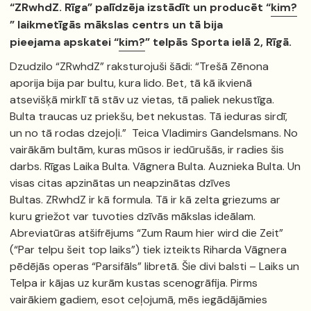
“ZRwhdZ. Rīga” palīdzēja izstādīt un producēt “
kim?
” laikmetīgās mākslas centrs un tā bija
pieejama apskatei “
kim?
” telpās Sporta ielā 2, Rīgā.
Dzudzilo “ZRwhdZ” raksturojuši šādi: “Trešā Zēnona
aporija bija par bultu, kura lido. Bet, tā kā ikvienā
atsevišķā mirklī tā stāv uz vietas, tā paliek nekustīga.
Bulta traucas uz priekšu, bet nekustas. Tā ieduras sirdī,
un no tā rodas dzejoļi.” Teica Vladimirs Gandelsmans. No
vairākām bultām, kuras mūsos ir iedūrušās, ir radies šis
darbs. Rīgas Laika Bulta. Vāgnera Bulta. Auznieka Bulta. Un
visas citas apzinātas un neapzinātas dzīves
Bultas. ZRwhdZ ir kā formula. Tā ir kā zelta griezums ar
kuru griežot var tuvoties dzīvās mākslas ideālam.
Abreviatūras atšifrējums “Zum Raum hier wird die Zeit”
(“Par telpu šeit top laiks”) tiek izteikts Riharda Vāgnera
pēdējās operas “Parsifāls” libretā. Šie divi balsti – Laiks un
Telpa ir kājas uz kurām kustas scenogrāfija. Pirms
vairākiem gadiem, esot ceļojumā, mēs iegādājāmies