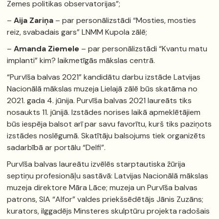
Zemes politikas observatorijas”;
–
Aija Zariņa
– par personālizstādi “Mosties, mosties
reiz, svabadais gars” LNMM Kupola zālē;
–
Amanda Ziemele
– par personālizstādi “Kvantu matu
implanti” kim? laikmetīgās mākslas centrā.
“Purvīša balvas 2021” kandidātu darbu izstāde Latvijas
Nacionālā mākslas muzeja Lielajā zālē būs skatāma no
2021. gada 4. jūnija. Purvīša balvas 2021 laureāts tiks
nosaukts 11. jūnijā. Izstādes norises laikā apmeklētājiem
būs iespēja balsot arī par savu favorītu, kurš tiks paziņots
izstādes noslēgumā. Skatītāju balsojums tiek organizēts
sadarbībā ar portālu “Delfi”.
Purvīša balvas laureātu izvēlēs starptautiska žūrija
septiņu profesionāļu sastāvā: Latvijas Nacionālā mākslas
muzeja direktore Māra Lāce; muzeja un Purvīša balvas
patrons, SIA “Alfor” valdes priekšsēdētājs Jānis Zuzāns;
kurators, ilggadējs Minsteres skulptūru projekta radošais