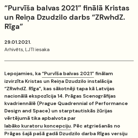
“Purvīša balvas 2021” finālā Kristas
un Reiņa Dzudzilo darbs “ZRwhdZ.
Rīga”
29.01.2021.
Arhivēts, LJTI iesaka
Lepojamies, ka
“Purvīša balvas 2021”
finālam
izvirzīta Kristas un Reiņa Dzudzilo instalācija
“ZRwhdZ. Rīga”, kas sākotnēji tapa kā Latvijas
nacionālā ekspozīcija 14. Prāgas Scenogrāfijas
kvadriennālē (Prague Quadrennial of Performance
Design and Space) un starptautiskās žūrijas
vērtējumā tika apbalvota par
labāko kuratoru koncepciju
.
Pēc atgriešanās no
Prāgas šajā pašā gadā Dzudzilo darba Rīgas versiju