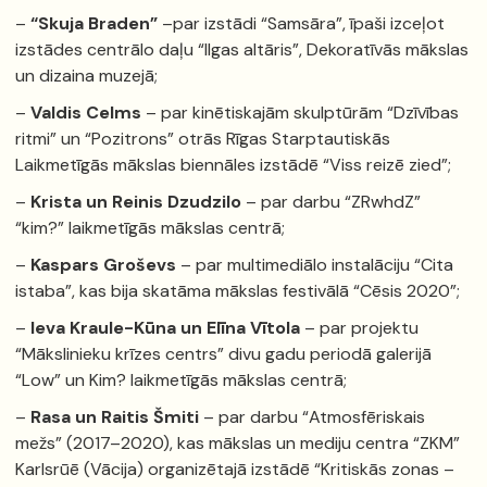
–
“Skuja Braden”
–par izstādi “Samsāra”, īpaši izceļot
izstādes centrālo daļu “Ilgas altāris”, Dekoratīvās mākslas
un dizaina muzejā;
–
Valdis Celms
– par kinētiskajām skulptūrām “Dzīvības
ritmi” un “Pozitrons” otrās Rīgas Starptautiskās
Laikmetīgās mākslas biennāles izstādē “Viss reizē zied”;
–
Krista un Reinis Dzudzilo
– par darbu “ZRwhdZ”
“kim?” laikmetīgās mākslas centrā;
–
Kaspars Groševs
– par multimediālo instalāciju “Cita
istaba”, kas bija skatāma mākslas festivālā “Cēsis 2020”;
–
Ieva Kraule-Kūna un Elīna Vītola
– par projektu
“Mākslinieku krīzes centrs” divu gadu periodā galerijā
“Low” un Kim? laikmetīgās mākslas centrā;
–
Rasa un Raitis Šmiti
– par darbu “Atmosfēriskais
mežs” (2017–2020), kas mākslas un mediju centra “ZKM”
Karlsrūē (Vācija) organizētajā izstādē “Kritiskās zonas –