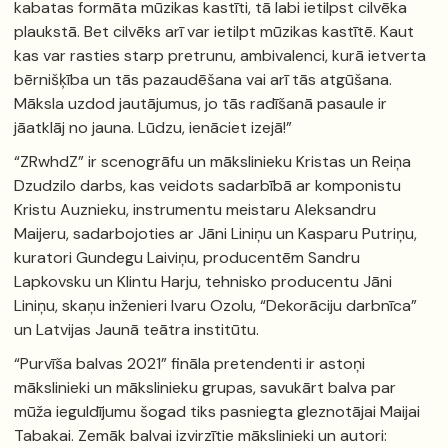
kabatas formāta mūzikas kastīti, tā labi ietilpst cilvēka
plaukstā. Bet cilvēks arī var ietilpt mūzikas kastītē. Kaut
kas var rasties starp pretrunu, ambivalenci, kurā ietverta
bērnišķība un tās pazaudēšana vai arī tās atgūšana.
Māksla uzdod jautājumus, jo tās radīšanā pasaule ir
jāatklāj no jauna. Lūdzu, ienāciet izejā!”
“ZRwhdZ” ir scenogrāfu un mākslinieku Kristas un Reiņa
Dzudzilo darbs, kas veidots sadarbībā ar komponistu
Kristu Auznieku, instrumentu meistaru Aleksandru
Maijeru, sadarbojoties ar Jāni Liniņu un Kasparu Putriņu,
kuratori Gundegu Laiviņu, producentēm Sandru
Lapkovsku un Klintu Harju, tehnisko producentu Jāni
Liniņu, skaņu inženieri Ivaru Ozolu, “Dekorāciju darbnīca”
un Latvijas Jaunā teātra institūtu.
“Purvīša balvas 2021” fināla pretendenti ir astoņi
mākslinieki un mākslinieku grupas, savukārt balva par
mūža ieguldījumu šogad tiks pasniegta gleznotājai Maijai
Tabakai. Zemāk balvai izvirzītie mākslinieki un autori: