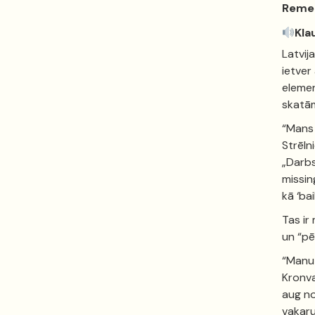
Remer
Kla
Latvij
ietver
elemen
skatām
“Mans 
Strēln
„Darbs
missin
kā ‘ba
Tas ir
un “pē
“Manu 
Kronva
aug no
vakaru