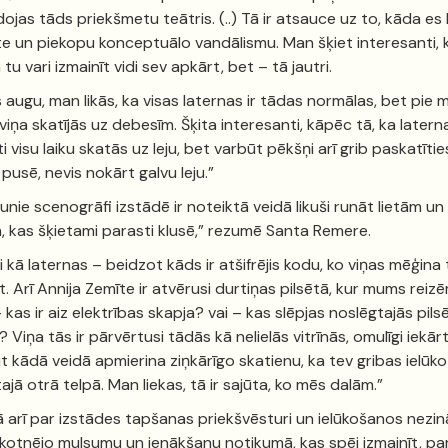
dojas tāds priekšmetu teātris. (..) Tā ir atsauce uz to, kāda es 
te un piekopu konceptuālo vandālismu. Man šķiet interesanti, 
tu vari izmainīt vidi sev apkārt, bet – tā jautri.
 augu, man likās, ka visas laternas ir tādas normālas, bet pie
viņa skatījās uz debesīm. Šķita interesanti, kāpēc tā, ka latern
i visu laiku skatās uz leju, bet varbūt pēkšņi arī grib paskatītie
 pusē, nevis nokārt galvu leju.”
jaunie scenogrāfi izstādē ir noteiktā veidā likuši runāt lietām un
, kas šķietami parasti klusē,” rezumē Santa Remere.
gi kā laternas – beidzot kāds ir atšifrējis kodu, ko viņas mēģina
t. Arī Annija Zemīte ir atvērusi durtiņas pilsētā, kur mums reiz
– kas ir aiz elektrības skapja? vai – kas slēpjas noslēgtajās pils
? Viņa tās ir pārvērtusi tādās kā nelielās vitrīnās, omulīgi iekār
t kādā veidā apmierina ziņkārīgo skatienu, ka tev gribas ielūko
 tajā otrā telpā. Man liekas, tā ir sajūta, ko mēs dalām.”
 arī par izstādes tapšanas priekšvēsturi un ielūkošanos nezin
kotnējo mulsumu un ienākšanu notikumā, kas spēj izmainīt, pa