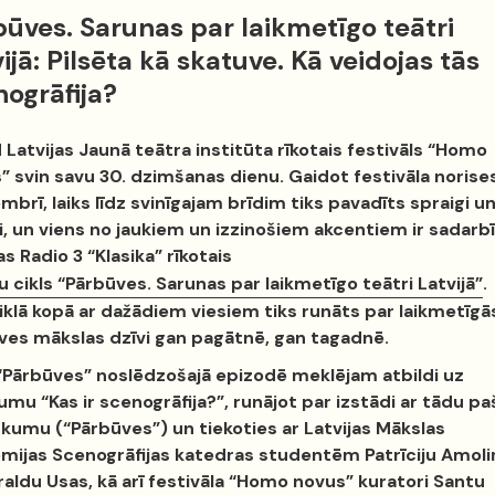
ūves. Sarunas par laikmetīgo teātri
ijā: Pilsēta kā skatuve. Kā veidojas tās
nogrāfija?
 Latvijas Jaunā teātra institūta rīkotais festivāls “Homo
” svin savu 30. dzimšanas dienu. Gaidot festivāla norise
brī, laiks līdz svinīgajam brīdim tiks pavadīts spraigi u
i, un viens no jaukiem un izzinošiem akcentiem ir sadarb
as Radio 3 “Klasika” rīkotais
 cikls “Pārbūves. Sarunas par laikmetīgo teātri Latvijā”
.
ciklā kopā ar dažādiem viesiem tiks runāts par laikmetīgā
ves mākslas dzīvi gan pagātnē, gan tagadnē.
 “Pārbūves” noslēdzošajā epizodē meklējam atbildi uz
umu “Kas ir scenogrāfija?”, runājot par izstādi ar tādu pa
kumu (“Pārbūves”) un tiekoties ar Latvijas Mākslas
mijas Scenogrāfijas katedras studentēm Patrīciju Amoli
aldu Usas, kā arī festivāla “Homo novus” kuratori Santu