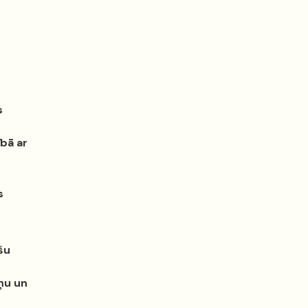
s
n
ībā ar
s
šu
ņu un