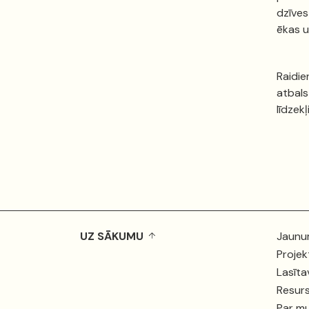
dzīves
ēkas u
Raidie
atbals
līdzekļ
UZ SĀKUMU
Jaunu
Projek
Lasīta
Resurs
Par m