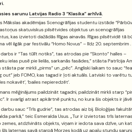
i.
usies sarunu
Latvijas Radio 3 “Klasika” arhīvā
.
as Mākslas akadēmijas Scenogrāfijas studentu izstāde “Pārbū
 astoņus skatuviskus pilsētvides objektus un scenogrāfijas
tus, kas izvietoti dažādās Rīgas ainavās. Rīgas pilsētvidē tā b
a vēl ilgāk par festivālu “Homo Novus” – līdz 20. septembrim .
darbs ir “Tas tūlīt notiks”, tas atrodas pie “Skonto” halles –
ieku ielas pusē pie lielās, sarkanās fasādes,” stāsta Patrīcija Am
 stāsta par mirkli „pirms” un „pēc”. Angliski laikam to sauc “fea
g out” jeb FOMO, kas tagad ir ļoti aktuāls. Latviski to varētu t
iles nokavēt’, ‘bailes nepieredzēt’.
 mans mēģinājums paildzināt tagadni, paildzināt mirkli starp “p
c”. Ir svarīgi atrast apkārtnē punktu, no kura šis objekts ir jāvē
darbu sauc “Trīs gudrie”, tas atrodas aiz bij. Bioloģijas fakultā
lda parkā,” teic Esmeralda Usus. „Tur ir izvietotas trīs laternas
 zemes, atdzīvināts objekts, viņam ir iedota sava dzīve, un ka
 šīs laternas savā starpā Morzes kodā uz apaļu stundu sarunā