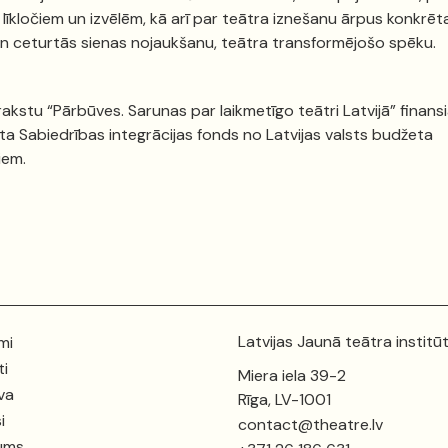
 līkločiem un izvēlēm, kā arī par teātra iznešanu ārpus konkrēt
n ceturtās sienas nojaukšanu, teātra transformējošo spēku.
rakstu “Pārbūves. Sarunas par laikmetīgo teātri Latvijā” finansi
ta Sabiedrības integrācijas fonds no Latvijas valsts budžeta
iem.
Latvijas Jaunā teātra institū
mi
ti
Miera iela 39-2
va
Rīga, LV-1001
i
contact@theatre.lv
ums