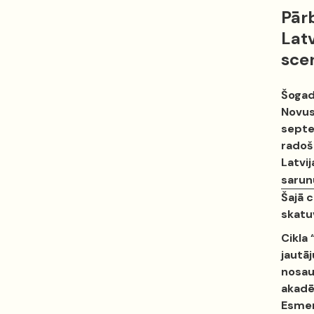
Pārb
Latv
sce
Šogad
Novus
septem
radoš
Latvij
sarunu
Šajā 
skatu
Cikla
jautāj
nosau
akadē
Esmer