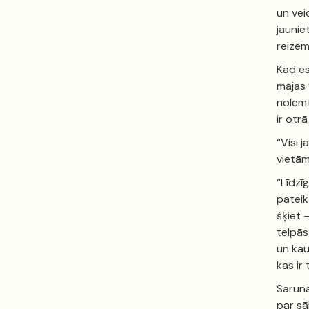
un vei
jaunie
reizēm 
Kad es
mājas 
nolemt
ir otrā
“Visi 
vietām
“Līdzī
pateik
šķiet 
telpās
un kau
kas ir
Sarunā
par sā