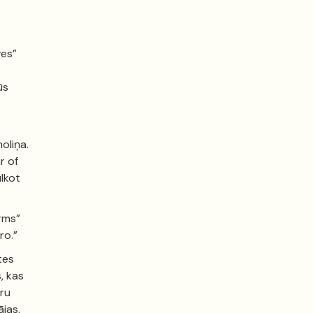
ves”
ūs
oliņa.
r of
ulkot
irms”
ro.”
tes
, kas
tru
jas,