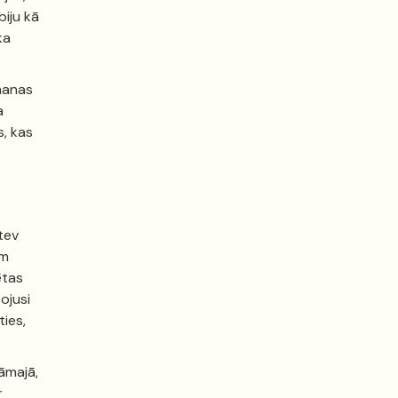
biju kā
ka
 manas
a
s, kas
 tev
ēm
ētas
tojusi
ties,
āmajā,
r