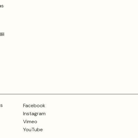
as
āli
ts
Facebook
Instagram
Vimeo
YouTube