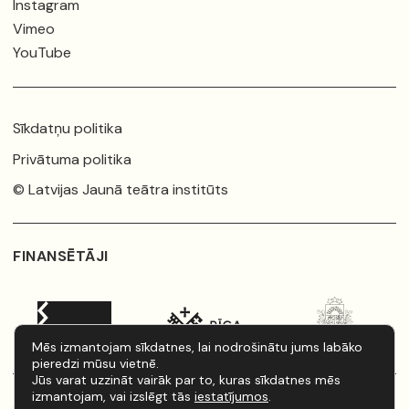
Instagram
Vimeo
YouTube
Sīkdatņu politika
Privātuma politika
© Latvijas Jaunā teātra institūts
FINANSĒTĀJI
Mēs izmantojam sīkdatnes, lai nodrošinātu jums labāko
pieredzi mūsu vietnē.
Jūs varat uzzināt vairāk par to, kuras sīkdatnes mēs
izmantojam, vai izslēgt tās
iestatījumos
.
Organizējam:
Homo Novus