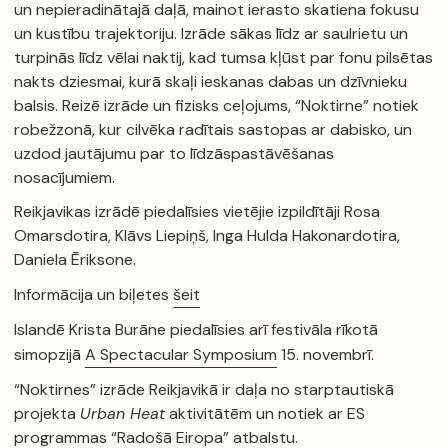
un nepieradinātajā daļā, mainot ierasto skatiena fokusu
un kustību trajektoriju. Izrāde sākas līdz ar saulrietu un
turpinās līdz vēlai naktij, kad tumsa kļūst par fonu pilsētas
nakts dziesmai, kurā skaļi ieskanas dabas un dzīvnieku
balsis. Reizē izrāde un fizisks ceļojums, “Noktirne” notiek
robežzonā, kur cilvēka radītais sastopas ar dabisko, un
uzdod jautājumu par to līdzāspastāvēšanas
nosacījumiem.
Reikjavikas izrādē piedalīsies vietējie izpildītāji Rosa
Omarsdotira, Klāvs Liepiņš, Inga Hulda Hakonardotira,
Daniela Ēriksone.
Informācija un biļetes
šeit
Islandē Krista Burāne piedalīsies arī festivāla rīkotā
simopzijā
A Spectacular Symposium
15. novembrī.
“Noktirnes” izrāde Reikjavikā ir daļa no starptautiskā
projekta
Urban Heat
aktivitātēm un notiek ar ES
programmas “Radošā Eiropa” atbalstu.