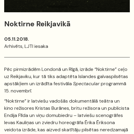
Noktirne Reikjavikā
05.11.2018.
Arhivēts, LJTI iesaka
Pēc pirmizrādēm Londonā un Rīgā, izrāde “Noktirne” ceļo
uz Reikjaviku, kur tā tiks adaptēta Islandes galvaspilsētas
apstākļiem un izrādīta festivāla
Spectacular
programmā
15. novembrī.
“Noktirne” ir latviešu vadošās dokumentālā teātra un
kino režisores Kristas Burānes, britu režisora un publicista
Endija Fīlda un viņu domubiedru – latviešu scenogrāfes
Ievas Kauliņas un zviedru horeogrāfa Ērika Ēriksona
veidota izrāde, kas aizved skatītāju pilsētas neredzamajā