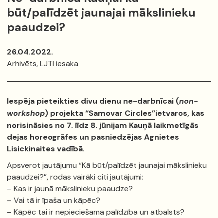
būt/palīdzēt jaunajai mākslinieku
paaudzei?
26.04.2022.
Arhivēts, LJTI iesaka
Iespēja pieteikties divu dienu ne-darbnīcai (
non-
workshop
)
projekta “Samovar Circles”
ietvaros, kas
norisināsies no 7. līdz 8. jūnijam Kauņā laikmetīgās
dejas horeogrāfes un pasniedzējas Agnietes
Lisickinaites vadībā.
Apsverot jautājumu “Kā būt/palīdzēt jaunajai mākslinieku
paaudzei?”, rodas vairāki citi jautājumi:
– Kas ir jaunā mākslinieku paaudze?
– Vai tā ir īpaša un kāpēc?
– Kāpēc tai ir nepieciešama palīdzība un atbalsts?