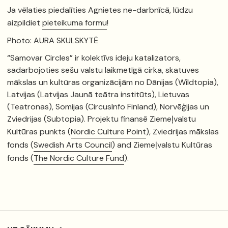
Ja vēlaties piedalīties Agnietes ne-darbnīcā, lūdzu
aizpildiet
pieteikuma formu
!
Photo: AURA SKULSKYTĖ
“Samovar Circles” ir kolektīvs ideju katalizators,
sadarbojoties sešu valstu laikmetīgā cirka, skatuves
mākslas un kultūras organizācijām no Dānijas (Wildtopia),
Latvijas (Latvijas Jaunā teātra institūts), Lietuvas
(Teatronas), Somijas (CircusInfo Finland), Norvēģijas un
Zviedrijas (Subtopia). Projektu finansē Ziemeļvalstu
Kultūras punkts (
Nordic Culture Point
), Zviedrijas mākslas
fonds (
Swedish Arts Council
) and Ziemeļvalstu Kultūras
fonds (
The Nordic Culture Fund
).