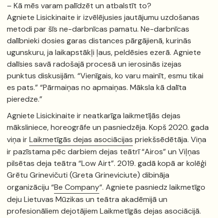
– Kā mēs varam palīdzēt un atbalstīt to?
Agniete Lisickinaite ir izvēlējusies jautājumu uzdošanas
metodi par šīs ne-darbnīcas pamatu. Ne-darbnīcas
dalībnieki dosies garas distances pārgājienā, kurinās
ugunskuru, ja laikapstākļi ļaus, peldēsies ezerā. Agniete
dalīsies savā radošajā procesā un ierosinās izejas
punktus diskusijām. “Vienīgais, ko varu mainīt, esmu tikai
es pats.” “Pārmaiņas no apmaiņas. Māksla kā dalīta
pieredze.”
Agniete Lisickinaite ir neatkarīga laikmetījās dejas
māksliniece, horeogrāfe un pasniedzēja. Kopš 2020. gada
viņa ir
Laikmetīgās dejas asociācijas
priekšsēdētāja. Viņa
ir pazīstama pēc darbiem dejas teātrī “Airos” un Viļņas
pilsētas deja teātra “Low Airt”. 2019. gadā kopā ar kolēģi
Grētu Grinevičuti (Greta Grineviciute) dibināja
organizāciju “
Be Company
“. Agniete pasniedz laikmetīgo
deju Lietuvas Mūzikas un teātra akadēmijā un
profesionāliem dejotājiem Laikmetīgās dejas asociācijā.