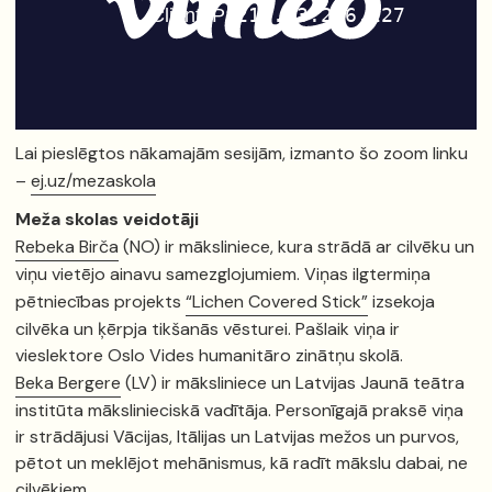
Lai pieslēgtos nākamajām sesijām, izmanto šo zoom linku
–
ej.uz/mezaskola
Meža skolas veidotāji
Rebeka Birča
(NO) ir māksliniece, kura strādā ar cilvēku un
viņu vietējo ainavu samezglojumiem. Viņas ilgtermiņa
pētniecības projekts
“Lichen Covered Stick”
izsekoja
cilvēka un ķērpja tikšanās vēsturei. Pašlaik viņa ir
vieslektore Oslo Vides humanitāro zinātņu skolā.
Beka Bergere
(LV) ir māksliniece un Latvijas Jaunā teātra
institūta mākslinieciskā vadītāja. Personīgajā praksē viņa
ir strādājusi Vācijas, Itālijas un Latvijas mežos un purvos,
pētot un meklējot mehānismus, kā radīt mākslu dabai, ne
cilvēkiem.