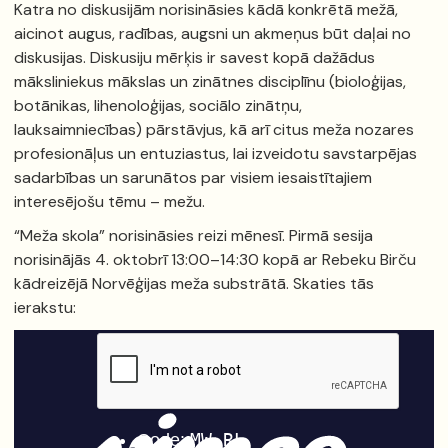
Katra no diskusijām norisināsies kādā konkrētā mežā,
aicinot augus, radības, augsni un akmeņus būt daļai no
diskusijas. Diskusiju mērķis ir savest kopā dažādus
māksliniekus mākslas un zinātnes disciplīnu (bioloģijas,
botānikas, lihenoloģijas, sociālo zinātņu,
lauksaimniecības) pārstāvjus, kā arī citus meža nozares
profesionāļus un entuziastus, lai izveidotu savstarpējas
sadarbības un sarunātos par visiem iesaistītajiem
interesējošu tēmu – mežu.
“Meža skola” norisināsies reizi mēnesī. Pirmā sesija
norisinājās 4. oktobrī 13:00–14:30 kopā ar Rebeku Birču
kādreizējā Norvēģijas meža substrātā. Skaties tās
ierakstu: