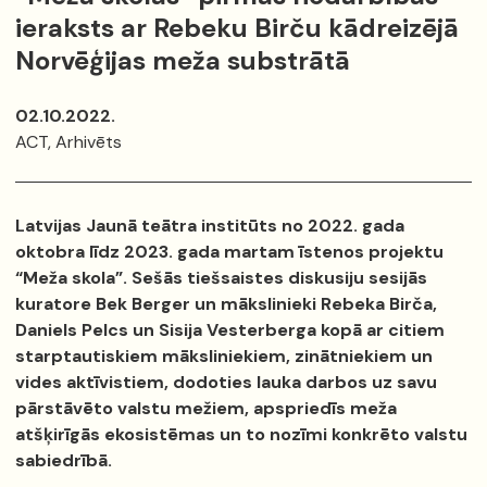
ieraksts ar Rebeku Birču kādreizējā
Norvēģijas meža substrātā
02.10.2022.
ACT, Arhivēts
Latvijas Jaunā teātra institūts no 2022. gada
oktobra līdz 2023. gada martam īstenos projektu
“Meža skola”. Sešās tiešsaistes diskusiju sesijās
kuratore Bek Berger un mākslinieki Rebeka Birča,
Daniels Pelcs un Sisija Vesterberga kopā ar citiem
starptautiskiem māksliniekiem, zinātniekiem un
vides aktīvistiem, dodoties lauka darbos uz savu
pārstāvēto valstu mežiem, apspriedīs meža
atšķirīgās ekosistēmas un to nozīmi konkrēto valstu
sabiedrībā.