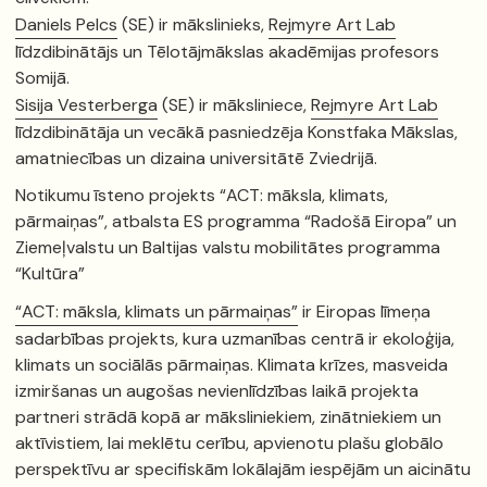
Daniels Pelcs
(SE) ir mākslinieks,
Rejmyre Art Lab
līdzdibinātājs un Tēlotājmākslas akadēmijas profesors
Somijā.
Sisija Vesterberga
(SE) ir māksliniece,
Rejmyre Art Lab
līdzdibinātāja un vecākā pasniedzēja Konstfaka Mākslas,
amatniecības un dizaina universitātē Zviedrijā.
Notikumu īsteno projekts “ACT: māksla, klimats,
pārmaiņas”, atbalsta ES programma “Radošā Eiropa” un
Ziemeļvalstu un Baltijas valstu mobilitātes programma
“Kultūra”
“ACT: māksla, klimats un pārmaiņas”
ir Eiropas līmeņa
sadarbības projekts, kura uzmanības centrā ir ekoloģija,
klimats un sociālās pārmaiņas. Klimata krīzes, masveida
izmiršanas un augošas nevienlīdzības laikā projekta
partneri strādā kopā ar māksliniekiem, zinātniekiem un
aktīvistiem, lai meklētu cerību, apvienotu plašu globālo
perspektīvu ar specifiskām lokālajām iespējām un aicinātu