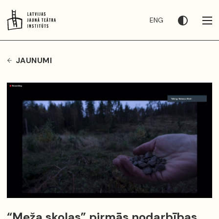
ENG
JAUNUMI
“Meža skolas” pirmās nodarbības