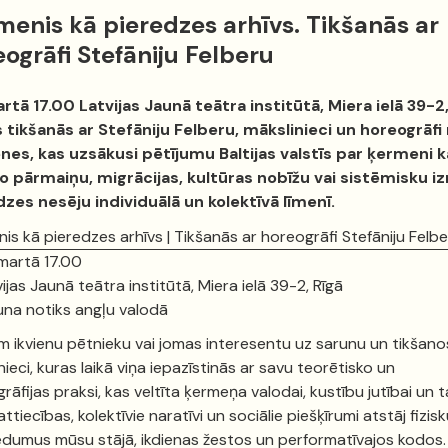
menis kā pieredzes arhīvs. Tikšanās ar
ogrāfi Stefāniju Felberu
rtā 17.00 Latvijas Jaunā teātra institūtā, Miera ielā 39-2,
 tikšanās ar Stefāniju Felberu, mākslinieci un horeogrāfi
nes, kas uzsākusi pētījumu Baltijas valstīs par ķermeni k
lo pārmaiņu, migrācijas, kultūras nobīžu vai sistēmisku i
dzes nesēju individuālā un kolektīvā līmenī.
is kā pieredzes arhīvs | Tikšanās ar horeogrāfi Stefāniju Felb
 martā 17.00
ijas Jaunā teātra institūtā, Miera ielā 39-2, Rīgā
una notiks angļu valodā
m ikvienu pētnieku vai jomas interesentu uz sarunu un tikšano
nieci, kuras laikā viņa iepazīstinās ar savu teorētisko un
rāfijas praksi, kas veltīta ķermeņa valodai, kustību jutībai un 
ttiecības, kolektīvie naratīvi un sociālie piešķīrumi atstāj fizis
dumus mūsu stājā, ikdienas žestos un performatīvajos kodos.