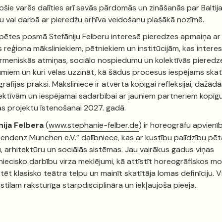
ošie varēs dalīties arī savās pārdomās un zināšanās par Baltij
u vai darbā ar pieredžu arhīva veidošanu plašākā nozīmē.
zpētes posmā Stefāniju Felberu interesē pieredzes apmaiņa ar
as reģiona māksliniekiem, pētniekiem un institūcijām, kas intere
rmeniskās atmiņas, sociālo nospiedumu un kolektīvās pieredz
umiem un kuri vēlas uzzināt, kā šādus procesus iespējams skat
rāfijas praksi. Māksliniece ir atvērta kopīgai refleksijai, dažād
ktīvām un iespējamai sadarbībai ar jauniem partneriem kopīg
s projektu īstenošanai 2027. gadā.
nija Felbera
(
www.stephanie-felber.de
) ir horeogrāfu apvienī
endenz Munchen e.V.” dalībniece, kas ar kustību palīdzību pēt
u, arhitektūru un sociālās sistēmas. Jau vairākus gadus viņas
niecisko darbību virza meklējumi, kā attīstīt horeogrāfiskos mo
tēt klasisko teātra telpu un mainīt skatītāja lomas definīciju. 
stilam raksturīga starpdisciplināra un iekļaujoša pieeja.