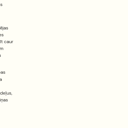
as
sējas
es
īt caur
ām
u
bas
a
deļus,
Viņas