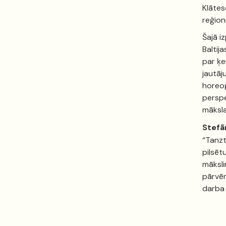
Klātes
reģion
Šajā i
Baltij
par ķe
jautāj
horeog
perspe
māksla
Stefā
“Tanzt
pilsēt
māksli
pārvēr
darba 