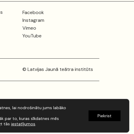
ts
Facebook
Instagram
Vimeo
YouTube
© Latvijas Jaunā teātra institūts
tnes, lai nodrošinātu jums labāko
Piekrist
rāk par to, kuras sīkdatnes mēs
gt tās
iestatījumos
.
Izstrāde:
artistaurins.lv
/
kondrats.dev