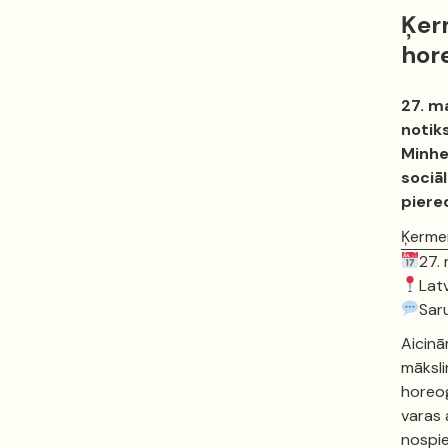
Ķer
hore
27. ma
notiks
Minhe
sociā
piere
Ķermen
27.
Latv
Sar
Aicinā
māksli
horeog
varas a
nospie