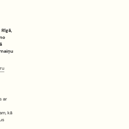
 Rīgā,
 no
ā
zmaiņu
eru
s ar
tam, kā
kus