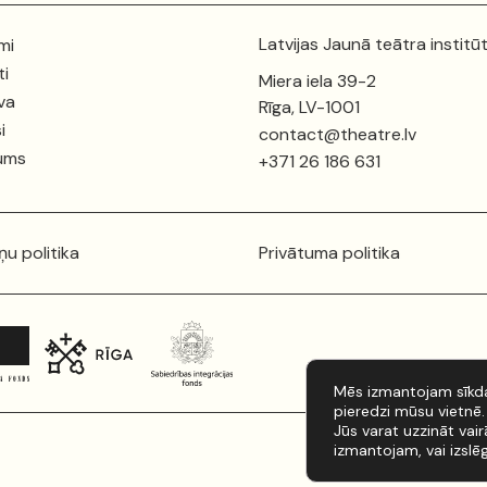
Latvijas Jaunā teātra institū
mi
ti
Miera iela 39-2
va
Rīga, LV-1001
i
contact@theatre.lv
ums
+371 26 186 631
ņu politika
Privātuma politika
Mēs izmantojam sīkda
pieredzi mūsu vietnē.
Jūs varat uzzināt vai
izmantojam, vai izslē