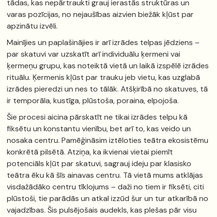
tādas, kas nepārtraukti grauj ierastās struktūras un
varas pozīcijas, no nejaušības aizvien biežāk kļūst par
apzinātu izvēli.
Mainījies un paplašinājies ir arī izrādes telpas jēdziens –
par skatuvi var uzskatīt arī individuālu ķermeni vai
ķermeņu grupu, kas noteiktā vietā un laikā izspēlē izrādes
rituālu. Ķermenis kļūst par trauku jeb vietu, kas uzglabā
izrādes pieredzi un nes to tālāk. Atšķirībā no skatuves, tā
ir temporāla, kustīga, plūstoša, poraina, elpojoša.
Šie procesi aicina pārskatīt ne tikai izrādes telpu kā
fiksētu un konstantu vienību, bet arī to, kas veido un
nosaka centru. Pamēģināsim iztēloties teātra ekosistēmu
konkrētā pilsētā. Atziņa, ka ikvienai vietai piemīt
potenciāls kļūt par skatuvi, sagrauj ideju par klasisko
teātra ēku kā šīs ainavas centru. Tā vietā mums atklājas
visdažādāko centru tīklojums – daži no tiem ir fiksēti, citi
plūstoši, tie parādās un atkal izzūd šur un tur atkarībā no
vajadzības. Šis pulsējošais audekls, kas plešas pār visu