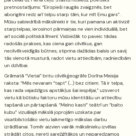
pretnostatījums: “Eiropieši raugās zvaigznēs, bet
aborigēni redz arī telpu starp tām, kur mīt Emu gars”.
Mūsu sabiedrībā mākslinieki ir tie, kuri pamana un aktivizē
starptelpas, ierosinot pārmaiņas ne vien individuālā, bet
arī sociāli politiskā līmenī. Visbiežāk to paveic tādas
radošās prakses, kas ciena gan cilvēkus, gan
necilvēkveidīgās būtnes, stiprina dažādas balsis un savij
tās vienotā musturā, radot vietu attiecībām, radniecībām
un dzīvībai.
Grāmatā “Vietai” britu cilvēkģeogrāfe Dorīna Meisija
raksta: “Mēs nevaram “tapt” (…) bez citiem. Tā ir telpa,
kas rada vajadzīgos apstākļus šai iespējai,” uzsverot
vietu kā būtisku faktoru mūsu identitāšu un attiecību
tapšanā un pārtapšanā. “Melno kasti” teātrī un “balto
kubu” vizuālajā mākslā joprojām uzskata par
visatbilstošāko vietu laikmetīgo mākslas darbu
izrādīšanai. Tomēr aizvien vairāk mākslinieku izvēlas
strādāt citos, nereti sarežģītākos un neparedzamos