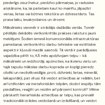
piederīgs visur/nekur, piedzīvo pārmaiņas, jo radusies
atskārsme, ka, lai patiešam kaut ko mainītu, jāpazīst
vietas, lietas vai būtnes tekstūra un dzīvesstāsts. Tas
prasa laiku, iesakņošanos un drosmi.
Mākslinieks vienmēr ir strādājis dažādās vietās. Tomēr
pēdējās dekādēs vietkonkrētās prakses raksturo jauni
meklējumi. Šodien iemesli konvencionālās infrastruktūras
pamešanai, vietkonkrēto darbu tehniskie vai estētiskie
aspekti ir kļuvuši mazāk saistoši. Tā vietā ir parādījusies
vajadzība pētīt to, KĀ mēs apdzīvojam telpu – kā
mākslinieki un iedzīvotāji, apzinoties, ka ikvienu vietu un
tajā tapušu mākslas darbu koprada un kopīgi pieredz
cilvēki un necilvēkveidīgie, proti, dzīvnieki, lietas, minerāli,
laikapstākļi, pat vīrusi. Kā veidot attiecības ar reālām, bet
arī iztēlotām vai metaforiskām telpām, dodot iespēju tām
piedalīties, reaģēt un reizēm arī pārņemt kontroli? Vēlme
pārskatīt hierarhiskās attiecības ar telpu, kas prevalē
tradicionālā izrādes veidošanā un izrādīšanā, un veidot