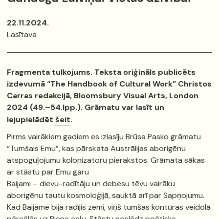
22.11.2024.
Lasītava
Fragmenta tulkojums. Teksta oriģināls publicēts
izdevumā “The Handbook of Cultural Work” Christos
Carras redakcijā, Bloomsbury Visual Arts, London
2024 (49.–54.lpp.). Grāmatu var lasīt un
lejupielādēt
šeit
.
Pirms vairākiem gadiem es izlasīju Brūsa Pasko grāmatu
“Tumšais Emu”, kas pārskata Austrālijas aborigēnu
atspoguļojumu kolonizatoru pierakstos. Grāmata sākas
ar stāstu par Emu garu
Baijami – dievu-radītāju un debesu tēvu vairāku
aborigēnu tautu kosmoloģijā, sauktā arī par Sapņojumu.
Kad Baijame bija radījis zemi, viņš tumšas kontūras veidolā
pārcēlās uz Piena ceļu. Stāstu noslēdz poētisks