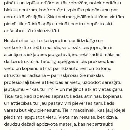
pilsētu un izplūst arī ārpus tās robežām, noliek perifēriju
blakus centram, konfrontējot izplatīto pieņēmumu par
centru kā vērtīgāku. Šķietami marginālām kultūras vietām
piemīt tik būtiskā spēja tricināt centru, nepārtraukti
apšaubot tā ekskluzivitāti.
Neskatoties uz to, ka izpratne par līdzdalīgo un
vietkonkrēto teātri mainās, visbiežāk tas joprojām ir
aicinājums iekļauties jau gatavā, iepriekš radītā mākslas
darba struktūrā. Taču ilgtspējīgas ir tās prakses, kas
vietu un kopienu atzīst par līdzautoriem un to lomu
struktūras radīšanā – par izšķirošu. Šie mākslas
profesionāļi būvē attiecības ar vietu, uzdodot sarežģītu
jautājumu – “kas tur ir?” – un mēģinot atklāt vietas garu.
Tikai tad, kad izdevies saprast, kādas atmiņas, kopienas
un attiecības tur jau pastāv, viņi pievēršas tam, kāds
varētu būt viņu pienesums. Tie ir mākslinieki, kas ļauj idejai
piedzimt, apgūstot vietu. Vieta nav resurss, bet dzīva,
daudzu dažādi apdzīvota matērija, kas nepārtraukti