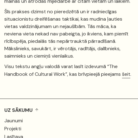
mainās un atrodas mijiedarbē ar citām vietām un laikiem.
Šīs prakses dzimst no pieredzētā un ir radniecīgas
situacionistu dreifēšanas taktikai, kas mudina ļauties
vietas valdzinājumam un nejaušībām. Tās māca, ka
neviena vieta nekad nav pabeigta, jo ikviens, kam piemīt
rīcībspēja, piedalās tās nepārtrauktā pārradīšanā.
Mākslinieks, savukārt, ir vērotājs, radītājs, dalībnieks,
saimnieks un ciemiņš vienlaikus.
Visu tekstu angļu valodā varat lasīt izdevumā “The
Handbook of Cultural Work”, kas brīvpieejā pieejams
šeit
.
UZ SĀKUMU
Jaunumi
Projekti
Lasītava