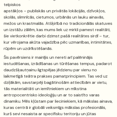
telpiskos
apstākļos – publiskās un privātās lokācijās, dzīvokļos,
skolās, slimnīcās, cietumos, urbānās un lauku ainavās,
mežos un krastmalās. Atšķirībā no tradicionālās skatuves
un izstāžu zālēm, kas mums liek uz mirkli pamest realitāti,
šie vietkonkrētie darbi dzimst pašā realitātes sirdī – tur,
kur vērojama akūta vajadzība pēc uzmanības, intimitātes,
rūpēm un uzdrīkstēšanās.
Šis pavērsiens ir mainījis un nereti arī palēninājis
iestudēšanas, izrādīšanas un tūrēšanas tempus, padarot
daudzšķautņainu ilgtspējas jēdzienu par vienu no
laikmetīgā teātra prakses pamatprincipiem. Tas ved uz
dziļākām, savstarpēji bagātinošām attiecībām ar vietu,
tās materialitāti un iemītniekiem un mīkstina
antropocentrisko ideoloģiju un ar to saistīto varas
dinamiku. Mēs kļūstam par lieciniekiem, kā mākslas ainava,
kuras centrā ir globāli veiksmīgs mākslas profesionālis,
kurš sevi nesaista ar specifisku teritoriju un jūtas