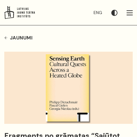
ENG
JAUNUMI
Fragments no grāmatas “Sajūtot