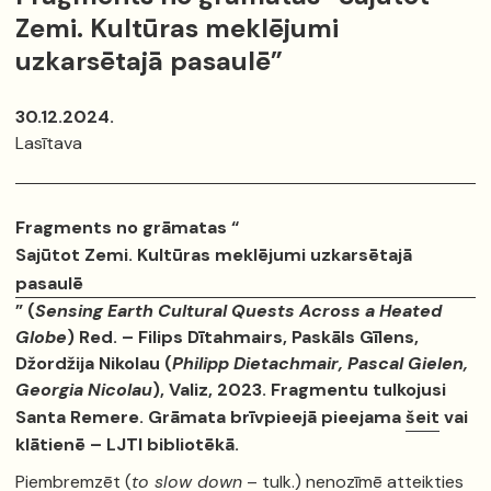
Zemi. Kultūras meklējumi
uzkarsētajā pasaulē”
30.12.2024.
Lasītava
Fragments no grāmatas “
Sajūtot Zemi. Kultūras meklējumi uzkarsētajā
pasaulē
” (
Sensing Earth Cultural Quests Across a Heated
Globe
) Red. – Filips Dītahmairs, Paskāls Gīlens,
Džordžija Nikolau (
Philipp Dietachmair, Pascal Gielen,
Georgia Nicolau
), Valiz, 2023. Fragmentu tulkojusi
Santa Remere. Grāmata brīvpieejā pieejama
šeit
vai
klātienē – LJTI bibliotēkā.
Piembremzēt (
to slow down
– tulk.) nenozīmē atteikties