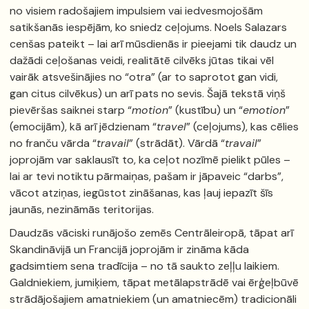
no visiem radošajiem impulsiem vai iedvesmojošām
satikšanās iespējām, ko sniedz ceļojums. Noels Salazars
cenšas pateikt – lai arī mūsdienās ir pieejami tik daudz un
dažādi ceļošanas veidi, realitātē cilvēks jūtas tikai vēl
vairāk atsvešinājies no “otra” (ar to saprotot gan vidi,
gan citus cilvēkus) un arī pats no sevis. Šajā tekstā viņš
pievēršas saiknei starp “
motion
” (kustību) un “
emotion
”
(emocijām), kā arī jēdzienam “
travel
” (ceļojums), kas cēlies
no franču vārda “
travail
” (strādāt). Vārdā “
travail
”
joprojām var saklausīt to, ka ceļot nozīmē pielikt pūles –
lai ar tevi notiktu pārmaiņas, pašam ir jāpaveic “darbs”,
vācot atziņas, iegūstot zināšanas, kas ļauj iepazīt šīs
jaunās, nezināmās teritorijas.
Daudzās vāciski runājošo zemēs Centrāleiropā, tāpat arī
Skandināvijā un Francijā joprojām ir zināma kāda
gadsimtiem sena tradīcija – no tā saukto zeļļu laikiem.
Galdniekiem, jumiķiem, tāpat metālapstrādē vai ērģeļbūvē
strādājošajiem amatniekiem (un amatniecēm) tradicionāli