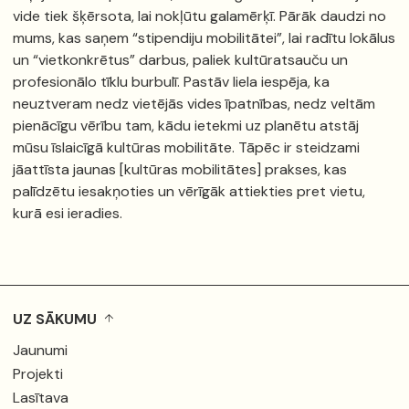
vide tiek šķērsota, lai nokļūtu galamērķī. Pārāk daudzi no
mums, kas saņem “stipendiju mobilitātei”, lai radītu lokālus
un “vietkonkrētus” darbus, paliek kultūratsauču un
profesionālo tīklu burbulī. Pastāv liela iespēja, ka
neuztveram nedz vietējās vides īpatnības, nedz veltām
pienācīgu vērību tam, kādu ietekmi uz planētu atstāj
mūsu īslaicīgā kultūras mobilitāte. Tāpēc ir steidzami
jāattīsta jaunas [kultūras mobilitātes] prakses, kas
palīdzētu iesakņoties un vērīgāk attiekties pret vietu,
kurā esi ieradies.
UZ SĀKUMU
Jaunumi
Projekti
Lasītava