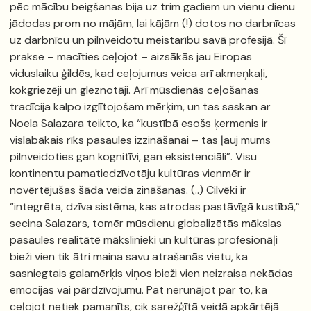
pēc mācību beigšanas bija uz trim gadiem un vienu dienu
jādodas prom no mājām, lai kājām (!) dotos no darbnīcas
uz darbnīcu un pilnveidotu meistarību savā profesijā. Šī
prakse – macīties ceļojot – aizsākās jau Eiropas
viduslaiku ģildēs, kad ceļojumus veica arī akmeņkaļi,
kokgriezēji un gleznotāji. Arī mūsdienās ceļošanas
tradīcija kalpo izglītojošam mērķim, un tas saskan ar
Noela Salazara teikto, ka “kustībā esošs ķermenis ir
vislabākais rīks pasaules izzināšanai – tas ļauj mums
pilnveidoties gan kognitīvi, gan eksistenciāli”. Visu
kontinentu pamatiedzīvotāju kultūras vienmēr ir
novērtējušas šāda veida zināšanas. (..) Cilvēki ir
“integrēta, dzīva sistēma, kas atrodas pastāvīgā kustībā,”
secina Salazars, tomēr mūsdienu globalizētās mākslas
pasaules realitātē mākslinieki un kultūras profesionāļi
bieži vien tik ātri maina savu atrašanās vietu, ka
sasniegtais galamērķis viņos bieži vien neizraisa nekādas
emocijas vai pārdzīvojumu. Pat nerunājot par to, ka
ceļojot netiek pamanīts, cik sarežģītā veidā apkārtējā