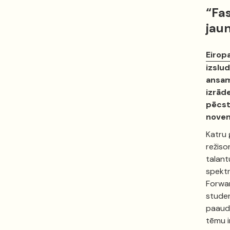
“Fa
jau
Eirop
izslu
ansamb
izrāde
pēcstu
novem
Katru 
režiso
talant
spektr
Forwar
studen
paaudz
tēmu i