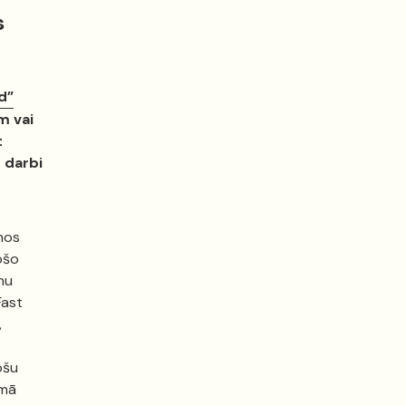
s
d”
m vai
t
s darbi
nos
ošo
mu
Fast
,
ošu
umā