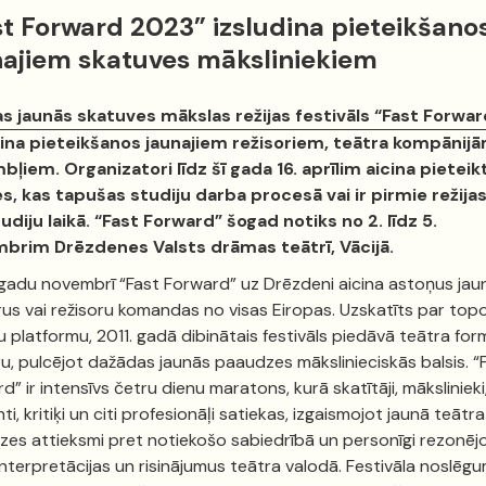
st Forward 2023” izsludina pieteikšano
najiem skatuves māksliniekiem
as jaunās skatuves mākslas režijas festivāls “Fast Forwar
dina pieteikšanos jaunajiem režisoriem, teātra kompānijā
ļiem. Organizatori līdz šī gada 16. aprīlim aicina pieteik
s, kas tapušas studiju darba procesā vai ir pirmie režija
diju laikā. “Fast Forward” šogad notiks no 2. līdz 5.
brim Drēzdenes Valsts drāmas teātrī, Vācijā.
gadu novembrī “Fast Forward” uz Drēzdeni aicina astoņus jau
rus vai režisoru komandas no visas Eiropas. Uzskatīts par top
u platformu, 2011. gadā dibinātais festivāls piedāvā teātra for
u, pulcējot dažādas jaunās paaudzes mākslinieciskās balsis. “
d” ir intensīvs četru dienu maratons, kurā skatītāji, mākslinieki
ti, kritiķi un citi profesionāļi satiekas, izgaismojot jaunā teātra
es attieksmi pret notiekošo sabiedrībā un personīgi rezonēj
nterpretācijas un risinājumus teātra valodā. Festivāla noslēg