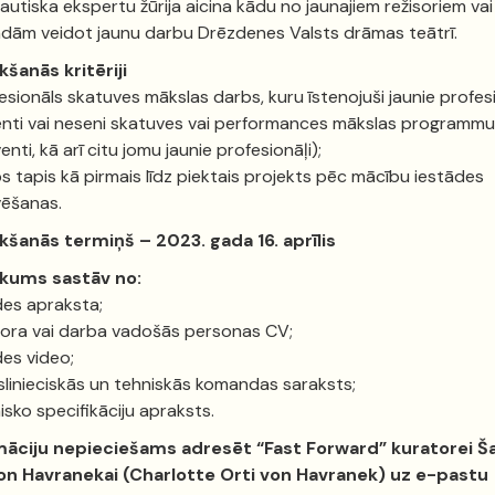
autiska ekspertu žūrija aicina kādu no jaunajiem režisoriem vai
ām veidot jaunu darbu Drēzdenes Valsts drāmas teātrī.
kšanās kritēriji
esionāls skatuves mākslas darbs, kuru īstenojuši jaunie profes
nti vai neseni skatuves vai performances mākslas programmu
enti, kā arī citu jomu jaunie profesionāļi);
s tapis kā pirmais līdz piektais projekts pēc mācību iestādes
vēšanas.
kšanās termiņš – 2023. gada 16. aprīlis
ikums sastāv no:
des apraksta;
sora vai darba vadošās personas CV;
des video;
linieciskās un tehniskās komandas saraksts;
isko specifikāciju apraksts.
māciju nepieciešams adresēt “Fast Forward” kuratorei Ša
fon Havranekai (Charlotte Orti von Havranek) uz e-pastu