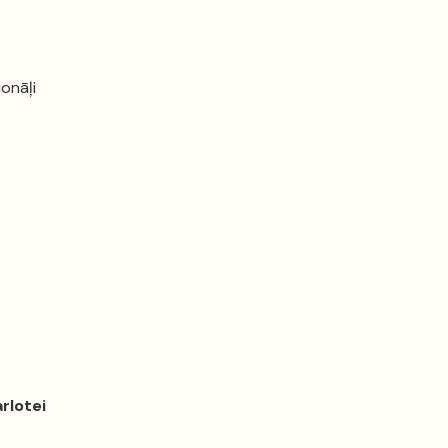
ionāļi
rlotei