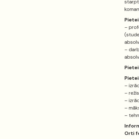
starpt
komand
Pietei
– prof
(stude
absolv
– darb
absol
Pietei
Piete
– izrā
– reži
– izrā
– māks
– tehn
Infor
Orti 