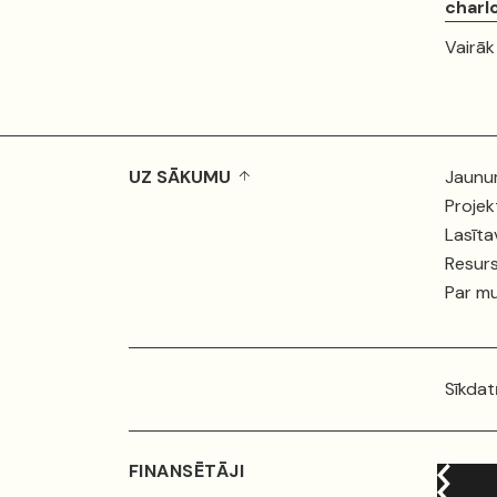
charl
Vairāk
UZ SĀKUMU
Jaunu
Projek
Lasīta
Resurs
Par m
Sīkdat
FINANSĒTĀJI