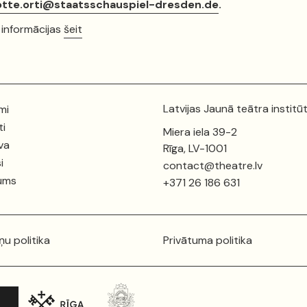
otte.orti@staatsschauspiel-dresden.de
.
 informācijas
šeit
Latvijas Jaunā teātra institū
mi
ti
Miera iela 39-2
va
Rīga, LV-1001
i
contact@theatre.lv
ums
+371 26 186 631
ņu politika
Privātuma politika