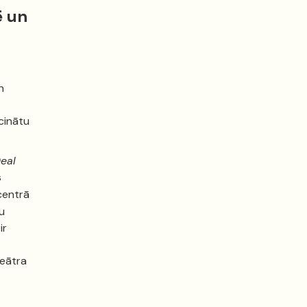
ē un
n
cinātu
Deal
s
centrā
u
ir
teātra