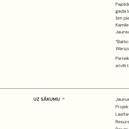
Papild
gada l
šim pi
Kamile
Jauns
“Balti
Warsz
Pietei
atvērt
UZ SĀKUMU
Jaunu
Projek
Lasīta
Resurs