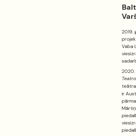
Balt
Var
2019. 
projek
Vaba L
viesiz
sadarb
2020. 
Teatr
teātr
ir Aus
pārmai
Mārtiņ
piedal
viesiz
piedalī