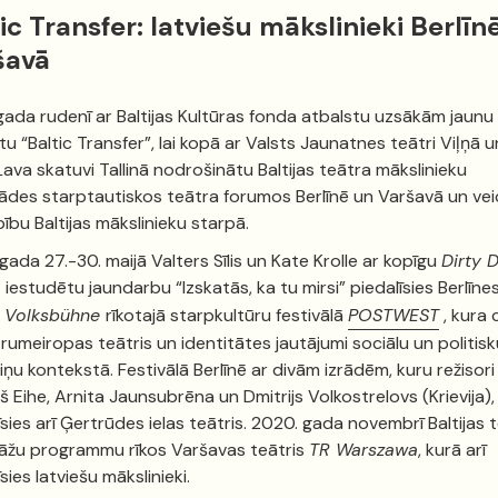
ic Transfer: latviešu mākslinieki Berlīn
šavā
gada rudenī ar Baltijas Kultūras fonda atbalstu uzsākām jaunu
tu “Baltic Transfer”, lai kopā ar Valsts Jaunatnes teātri Viļņā u
ava skatuvi Tallinā nodrošinātu Baltijas teātra mākslinieku
rādes starptautiskos teātra forumos Berlīnē un Varšavā un vei
ību Baltijas mākslinieku starpā.
gada 27.-30. maijā Valters Sīlis un Kate Krolle ar kopīgu
Dirty 
o
iestudētu jaundarbu “Izskatās, ka tu mirsi” piedalīsies Berlīne
a
Volksbühne
rīkotajā starpkultūru festivālā
POSTWEST
, kura 
trumeiropas teātris un identitātes jautājumi sociālu un politisk
ņu kontekstā. Festivālā Berlīnē ar divām izrādēm, kuru režisori 
š Eihe, Arnita Jaunsubrēna un Dmitrijs Volkostrelovs (Krievija),
īsies arī Ģertrūdes ielas teātris. 2020. gada novembrī Baltijas 
rāžu programmu rīkos Varšavas teātris
TR Warszawa
, kurā arī
sies latviešu mākslinieki.