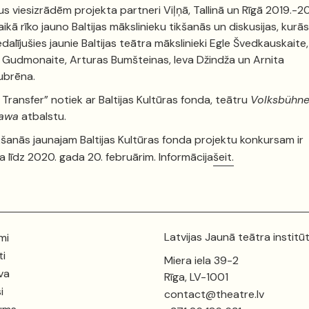
us viesizrādēm projekta partneri Viļņā, Tallinā un Rīgā 2019.-2
aikā rīko jauno Baltijas mākslinieku tikšanās un diskusijas, kurās
edalījušies jaunie Baltijas teātra mākslinieki Egle Švedkauskaite,
 Gudmonaite, Arturas Bumšteinas, Ieva Džindža un Arnita
ubrēna.
c Transfer” notiek ar Baltijas Kultūras fonda, teātru
Volksbühn
awa
atbalstu.
kšanās jaunajam Baltijas Kultūras fonda projektu konkursam ir
a līdz 2020. gada 20. februārim. Informācija
šeit.
Latvijas Jaunā teātra institū
mi
ti
Miera iela 39-2
va
Rīga, LV-1001
i
contact@theatre.lv