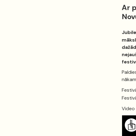
Ar 
Novu
Jubil
māksl
dažād
nejau
festi
Paldie
nākam
Festiv
Festiv
Video 