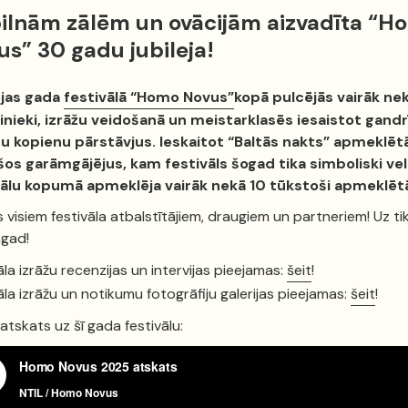
pilnām zālēm un ovācijām aizvadīta “H
s” 30 gadu jubileja!
ejas gada
festivālā “Homo Novus”
kopā pulcējās vairāk ne
inieki, izrāžu veidošanā un meistarklasēs iesaistot gandr
u kopienu pārstāvjus. Ieskaitot “Baltās nakts” apmeklēt
šos garāmgājējus, kam festivāls šogad tika simboliski vel
vālu kopumā apmeklēja vairāk nekā 10 tūkstoši apmeklētā
s visiem festivāla atbalstītājiem, draugiem un partneriem! Uz t
gad!
āla izrāžu recenzijas un intervijas pieejamas:
šeit
!
āla izrāžu un notikumu fotogrāfiju galerijas pieejamas:
šeit
!
atskats uz šī gada festivālu: