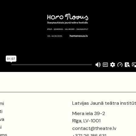
Latvijas Jaunā teātra institū
mi
ti
Miera iela 39-2
va
Rīga, LV-1001
i
contact@theatre.lv
ums
+371 26 186 631