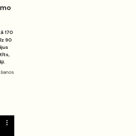
omo
kā 170
īz 90
ājus
tīts,
ji.
ikšanos