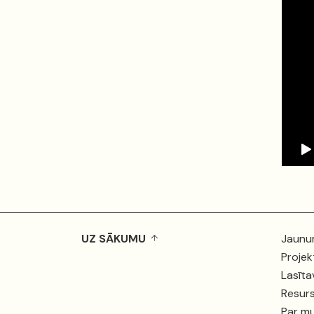
UZ SĀKUMU
Jaunu
Projek
Lasīta
Resurs
Par m