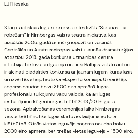
LJTI iesaka
Starptautiskais lugu konkurss un festivāls “Sarunas par
robežām” ir Nirnbergas valsts teātra iniciatīva, kas
aizsākās 2005. gadā ar mērķi iepazīt un veicināt
Centrālās un Austrumeiropas valstu jaunās dramaturģijas
attīstību. 2018. gadā konkursa uzmanības centrā
ir Latvija, Lietuva un Igaunija un tieši Baltijas valstu autori
ir aicināti piedalīties konkursā ar jaunām lugām, kuras lasīs
un izvērtēs starptautiska ekspertu komisija. Uzvarētājs
saņems naudas balvu 3500 eiro apmērā, lugas
profesionālu tulkojumu vācu valodā, kā arī lugas
iestudējumu Rēgenburgas teātrī 2018./2019. gada
sezonā. Apbalvošanas ceremonijas laikā Nirnbergas
valsts teātrī notiks lugas skatuves lasījums autora
klātbūtnē. Otrās vietas ieguvējs saņems naudas balvu
2000 eiro apmērā, bet trešās vietas ieguvējs – 1500 eiro.