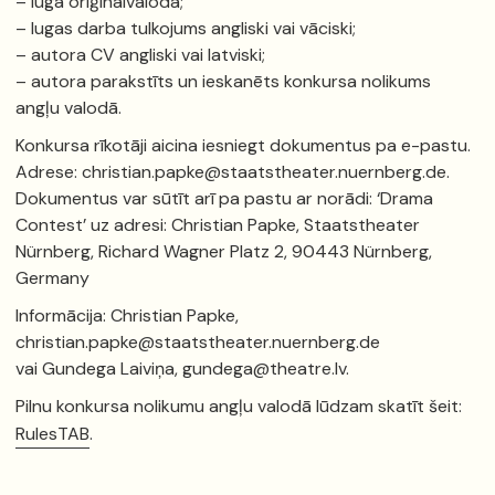
– luga oriģinālvalodā;
– lugas darba tulkojums angliski vai vāciski;
– autora CV angliski vai latviski;
– autora parakstīts un ieskanēts konkursa nolikums
angļu valodā.
Konkursa rīkotāji aicina iesniegt dokumentus pa e-pastu.
Adrese: christian.papke@staatstheater.nuernberg.de.
Dokumentus var sūtīt arī pa pastu ar norādi: ‘Drama
Contest’ uz adresi: Christian Papke, Staatstheater
Nürnberg, Richard Wagner Platz 2, 90443 Nürnberg,
Germany
Informācija: Christian Papke,
christian.papke@staatstheater.nuernberg.de
vai Gundega Laiviņa, gundega@theatre.lv.
Pilnu konkursa nolikumu angļu valodā lūdzam skatīt šeit:
RulesTAB
.