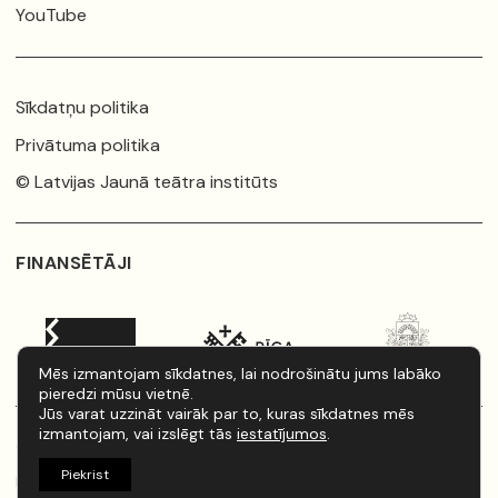
YouTube
Sīkdatņu politika
Privātuma politika
© Latvijas Jaunā teātra institūts
FINANSĒTĀJI
Mēs izmantojam sīkdatnes, lai nodrošinātu jums labāko
pieredzi mūsu vietnē.
Jūs varat uzzināt vairāk par to, kuras sīkdatnes mēs
izmantojam, vai izslēgt tās
iestatījumos
.
Organizējam:
Homo Novus
Piekrist
Izstrāde:
artistaurins.lv
/
kondrats.dev