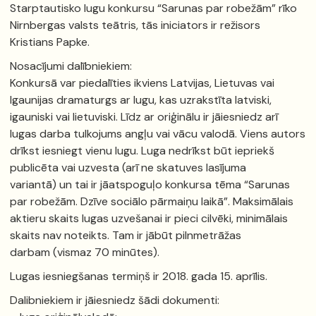
Starptautisko lugu konkursu “Sarunas par robežām” rīko
Nirnbergas valsts teātris, tās iniciators ir režisors
Kristians Papke.
Nosacījumi dalībniekiem:
Konkursā var piedalīties ikviens Latvijas, Lietuvas vai
Igaunijas dramaturgs ar lugu, kas uzrakstīta latviski,
igauniski vai lietuviski. Līdz ar oriģinālu ir jāiesniedz arī
lugas darba tulkojums angļu vai vācu valodā. Viens autors
drīkst iesniegt vienu lugu. Luga nedrīkst būt iepriekš
publicēta vai uzvesta (arī ne skatuves lasījuma
variantā) un tai ir jāatspoguļo konkursa tēma “Sarunas
par robežām. Dzīve sociālo pārmaiņu laikā”. Maksimālais
aktieru skaits lugas uzvešanai ir pieci cilvēki, minimālais
skaits nav noteikts. Tam ir jābūt pilnmetrāžas
darbam (vismaz 70 minūtes).
Lugas iesniegšanas termiņš ir 2018. gada 15. aprīlis.
Dalibniekiem ir jāiesniedz šādi dokumenti: