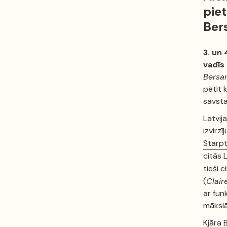
piet
Bers
3. un 
vadīs 
Bersa
pētīt 
savsta
Latvij
izvirz
Starpt
citās 
tieši c
(
Clai
ar fun
mākslā
Kjāra 