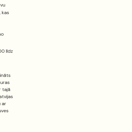
ivu
, kas
no
.
00 līdz
cināts
kuras
r tajā
atvijas
 ar
tuves