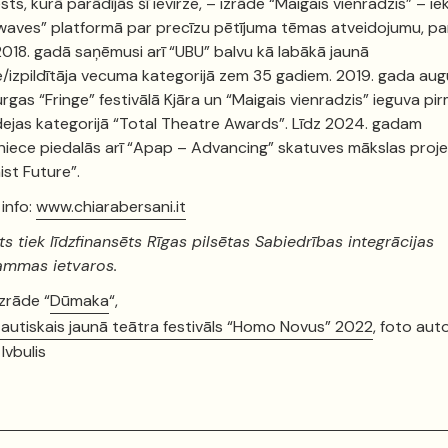
sts, kurā parādījās šī ievirze, – izrāde “Maigais vienradzis” – ie
aves” platformā par precīzu pētījuma tēmas atveidojumu, pa
2018. gadā saņēmusi arī “UBU” balvu kā labākā jaunā
e/izpildītāja vecuma kategorijā zem 35 gadiem. 2019. gada au
rgas “Fringe” festivālā Kjāra un “Maigais vienradzis” ieguva pi
dejas kategorijā “Total Theatre Awards”. Līdz 2024. gadam
niece piedalās arī “Apap – Advancing” skatuves mākslas proj
ist Future”.
 info:
www.chiarabersani.it
ts tiek līdzfinansēts Rīgas pilsētas Sabiedrības integrācijas
ammas ietvaros.
Izrāde “
Dūmaka
“,
autiskais jaunā teātra festivāls “Homo Novus” 2022
, foto aut
Ivbulis