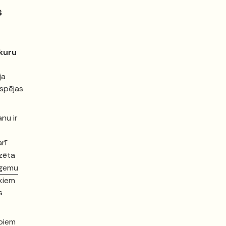
s
kuru
ja
pējas​​
nu ir
rī
dzēta
ingemu
ēkiem
s
rbiem