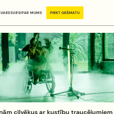
AVA
RESURSI
PAR MUMS
PIRKT GRĀMATU
inām cilvēkus ar kustību traucējumiem