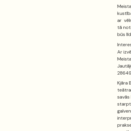
Meista
kustīb
ar vēl
tā not
būs lī
Intere
Ar izv
Meista
Jautāj
28649
Kjāra 
teātra
savās 
starpt
galven
interp
prakse