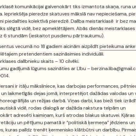
rklasē komunikācijai galvenokārt tiks izmantota skaņa, runa u
a. Iepriekšēja pieredze skatuves mākslā nav nepieciešama, pie
mi piedalīties kolektīvā pieredzē. Dalība meistarklasē ir bez m
iks slēgtā vidē, bez apmeklētājiem. Abās dienās meistarklases
dz 6 stundām (ieskaitot pusdienu pārtraukumu).
sentus vecumā no 18 gadiem aicinām aizpildīt
pieteikuma anke
ēlētajiem pretendentiem sazināsimies individuāli.
rklases dalībnieku skaits – 10 cilvēki.
umu gadījumā lūgums sazināties ar Lību – berzina.liba@gmail.
014.
Bersani ir itāļu māksliniece, kas darbojas performances, pētnie
 un laikmetīgās dejas jomā, interpretējot dažādas valodas un v
horeogrāfijās un režijas darbā. Viņas darbi, kas bieži tiek izrādī
autiskā vidē, rodas dialogā ar dažāda rakstura telpām un
okārt adresēti kaimiņam, kurš atrodas blakus skatuvei. Kjāras
retāciju un pētījumu pamatā ir “politiskā ķermeņa” jēdziens un
s, kuras palīdz trenēt ķermenisko klātbūtni un darbību. Pirmai