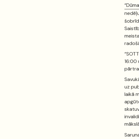
“Dūma
nedēļu
šobrīd
Saistī
meista
radošā
“SOTT
16:00 
pārtr
Savuk
uz pub
laikā 
apgūto
skatuv
invali
māksl
Sarun