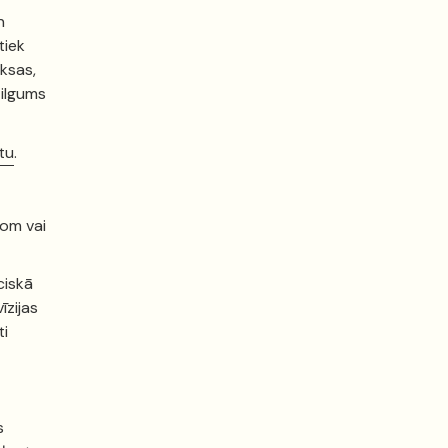
n
tiek
aksas,
 ilgums
tu
.
com vai
ciskā
īzijas
ti
s