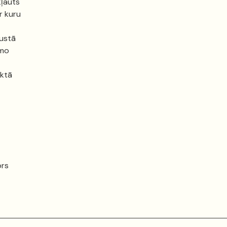
kļauts
r kuru
gustā
rmo
ektā
ors