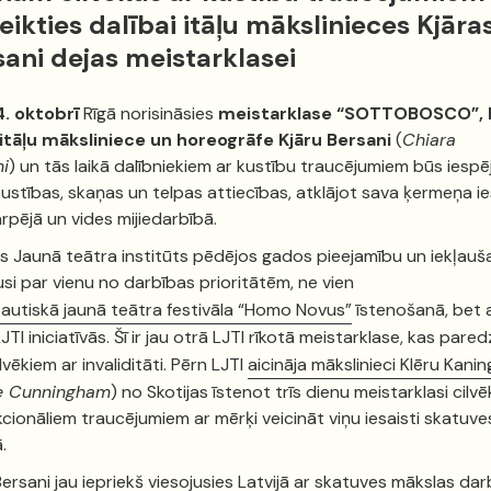
eikties dalībai itāļu mākslinieces Kjāra
ani dejas meistarklasei
4. oktobrī
Rīgā norisināsies
meistarklase “SOTTOBOSCO”, 
itāļu
māksliniece un horeogrāfe Kjāru Bersani
(
Chiara
ni
)
un tās
laikā dalībniekiem ar kustību traucējumiem būs iespē
kustības, skaņas un telpas attiecības, atklājot sava ķermeņa ies
rpējā un vides mijiedarbībā.
as Jaunā teātra institūts pēdējos gados pieejamību un iekļauša
ījusi par vienu no darbības prioritātēm, ne vien
autiskā jaunā teātra festivāla “Homo Novus”
īstenošanā, bet a
LJTI iniciatīvās. Šī ir jau otrā LJTI rīkotā meistarklase, kas pare
ilvēkiem ar invaliditāti. Pērn LJTI
aicināja mākslinieci Klēru Kan
re Cunningham
) no Skotijas īstenot trīs dienu meistarklasi cilv
kcionāliem traucējumiem ar mērķi veicināt viņu iesaisti skatuve
.
Bersani
jau iepriekš viesojusies Latvijā ar skatuves mākslas da