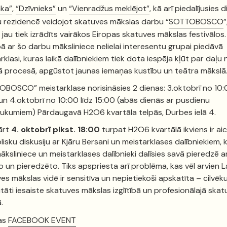
ka”
,
“Dzīvnieks”
un
“Vienradžus meklējot”
, kā arī piedalījusies d
 rezidencē veidojot skatuves mākslas darbu “
SOTTOBOSCO
”
 jau tiek izrādīts vairākos Eiropas skatuves mākslas festivālos.
bā ar šo darbu māksliniece nelielai interesentu grupai piedāvā
rklasi, kuras laikā dalībniekiem tiek dota iespēja kļūt par daļu 
 procesā, apgūstot jaunas iemaņas kustību un teātra mākslā
OBOSCO” meistarklase norisināsies 2 dienas:
3.oktobrī no 10:
un 4.oktobrī no 10:00 līdz 15:00 (abās dienās ar pusdienu
aukumiem)
Pārdaugavā H2O6 kvartāla telpās, Durbes ielā 4.
ārt
4. oktobrī plkst.
18:00
turpat H2O6 kvartālā
ikviens ir ai
lisku diskusiju ar Kjāru Bersani un meistarklases dalībniekiem, 
māksliniece un meistarklases dalībnieki dalīsies savā pieredzē a
 un pieredzēto. Tiks apspriesta arī problēma, kas vēl arvien L
es mākslas vidē ir sensitīva un nepietiekoši apskatīta – cilvēku
ditāti iesaiste skatuves mākslas izglītībā un profesionālajā ska
ā.
as
FACEBOOK EVENT