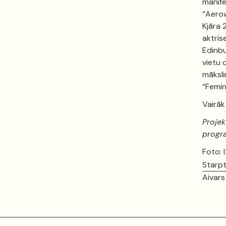
manife
“Aerow
Kjāra 
aktris
Edinbu
vietu 
māksli
“Femin
Vairāk
Projek
progr
Foto: 
Starpt
Aivars 